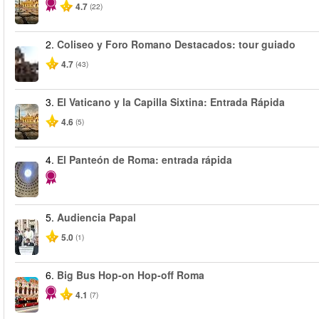
4.7
(22)
2.
Coliseo y Foro Romano Destacados: tour guiado
4.7
(43)
3.
El Vaticano y la Capilla Sixtina: Entrada Rápida
4.6
(5)
4.
El Panteón de Roma: entrada rápida
5.
Audiencia Papal
5.0
(1)
6.
Big Bus Hop-on Hop-off Roma
4.1
(7)