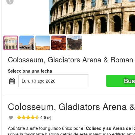
Colosseum, Gladiators Arena & Roman
Selecciona una fecha
Bus
lun, 10 ago 2026
Colosseum, Gladiators Arena
4.5
(2)
Apúntate a este tour guiado único por
el Coliseo y su Arena de 
sobre la fascinante historia detrás de este majestuoso edificio ant