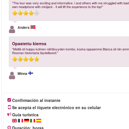
"The tour was very exciting and informative. I and others with me struggled with bad a
own headphone with minijack - it will lift the experience to the top!"
Anders
Opastettu kierros
"Meillä oli huippu kolmen nähtävyyden kombo, koska oppaamme Bianca oli niin ammatti
Rooman historiasta täydellisesti."
Minna
Confirmación al instante
Se acepta el tiquete electrónico en su celular
Guía turística
Duración
:
horas