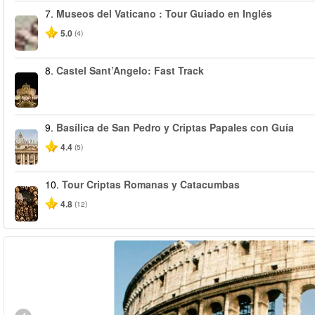
7.
Museos del Vaticano : Tour Guiado en Inglés
5.0
(4)
8.
Castel Sant’Angelo: Fast Track
9.
Basílica de San Pedro y Criptas Papales con Guía
4.4
(5)
10.
Tour Criptas Romanas y Catacumbas
4.8
(12)