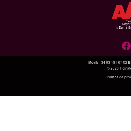
Mayor 
© Dun & Br
Móvil
:
+34 93 181 67 02
E
© 2026
Ticmat
Política de pri