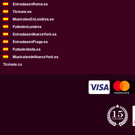
EntradasenRoma.es
Ticmate.es
MusicalesEnLondres.es
FutbolenLondres
EntradasenNuevaYork.es
EntradasenPraga.es
FutbolenItalia.es
MusicalesdeNuevaYork.es
Ticmate.co