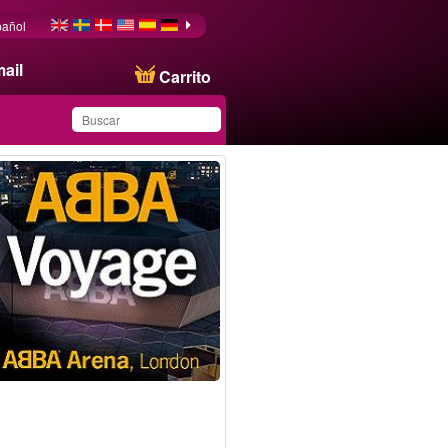
pañol
ail
Carrito
Ha guardado este
producto en su lista