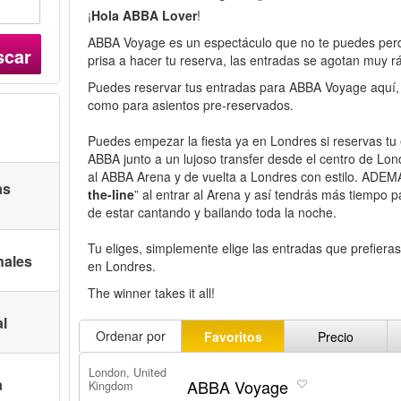
¡
Hola ABBA Lover
!
ABBA Voyage es un espectáculo que no te puedes perd
scar
prisa a hacer tu reserva, las entradas se agotan muy r
Puedes reservar tus entradas para ABBA Voyage aquí, t
como para asientos pre-reservados.
Puedes empezar la fiesta ya en Londres si reservas tu 
ABBA junto a un lujoso transfer desde el centro de Lon
al ABBA Arena y de vuelta a Londres con estilo. ADEMAS
as
the-line
” al entrar al Arena y así tendrás más tiempo 
de estar cantando y bailando toda la noche.
Tu eliges, simplemente elige las entradas que prefiera
nales
en Londres.
The winner takes it all!
al
Ordenar por
Favoritos
Precio
London, United
a
ABBA Voyage
Kingdom