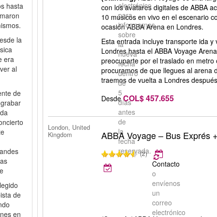
electrónico
os hasta
con los avatares digitales de ABBA
para
omaron
10 músicos en vivo en el escenario c
informarnos
mismos.
ocasión ABBA Arena en Londres.
sobre
esde la
Esta entrada incluye transporte ida y
la
sica
Londres hasta el ABBA Voyage Arena
nueva
e era
preocuparte por el traslado en metro 
fecha
ver al
procuramos de que llegues al arena d
dentro
traemos de vuelta a Londres después
de
5
ente de
COL$ 457.655
Desde
días
 grabar
antes
nda
de
oncierto
London, United
la
te
ABBA Voyage – Bus Exprés +
Kingdom
fecha
reservada.
randes
(2)
vas
Contacto
ge
o
envíenos
legido
un
ista de
correo
endo
electrónico
ones en