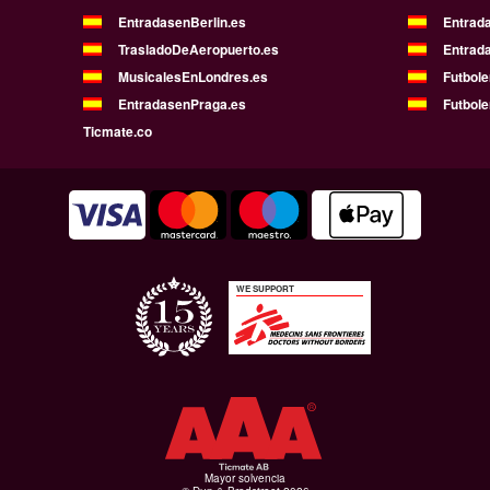
EntradasenBerlin.es
Entrad
TrasladoDeAeropuerto.es
Entrad
MusicalesEnLondres.es
Futbol
EntradasenPraga.es
Futbole
Ticmate.co
WE SUPPORT
Mayor solvencia