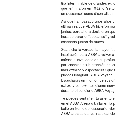
tira interminable de grandes éxit
que terminaron en 1982, o "se t
un descanso" como dicen ellos 
Así que han pasado unos años d
última vez que ABBA hicieron mú
juntos, pero ahora decidieron qu
hora de parar el "descanso" y vol
escenario juntos de nuevo.
Sea dicha la verdad, la mayor fu
inspiración para ABBA a volver a
música nueva viene de su profu
participación en la creación del c
más extraño y espectacular que 
puedes imaginar; ABBA Voyage.
Escucharás un montón de sus g
éxitos, y también canciones nue
durante el concierto ABBA Voya
Te puedes sentar en tu asiento e
en el ABBA Arena o bailar en la p
baile en frente del escenario, vi
ABBAtares actuar con sus canci