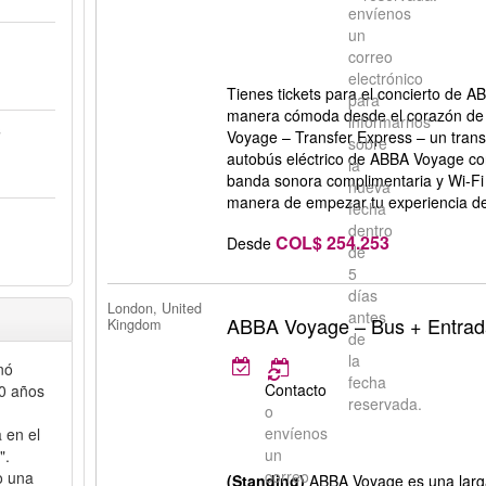
envíenos
un
correo
electrónico
Tienes tickets para el concierto de 
para
manera cómoda desde el corazón de
informarnos
s
Voyage – Transfer Express – un transf
sobre
autobús eléctrico de ABBA Voyage con
la
banda sonora complimentaria y Wi-Fi g
nueva
manera de empezar tu experiencia de
fecha
dentro
COL$ 254.253
Desde
de
5
días
London, United
antes
ABBA Voyage – Bus + Entrad
Kingdom
de
la
nó
fecha
Contacto
0 años
reservada.
o
envíenos
 en el
un
".
correo
o una
(Standing)
ABBA Voyage es una larga