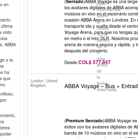
(
Sentado
)ABBA Voyage es una larga 
para
do en
los avatares digitales de ABBA aco
informarnos
músicos en vivo en el escenario cons
sobre
cierto
ocasión ABBA Arena en Londres. En e
la
 última
transporte ida y vuelta desde el cen
nueva
 visto
Voyage Arena, para que no tengas qu
fecha
pios
en metro o el tren DLR. Nosotros pro
dentro
es, ABBA
arena de manera segura y rápida, y t
de
después del concierto.
5
días
ge o la
COL$ 577.847
Desde
antes
ste
de
se ha
la
es que
London, United
fecha
smo.
ABBA Voyage – Bus + Entra
Kingdom
reservada.
illoso,
 por
ncierto,
(
Premium Sentado
)ABBA Voyage es 
os
éxitos con los avatares digitales d
uieres
banda de 10 músicos en vivo en el es
 poder