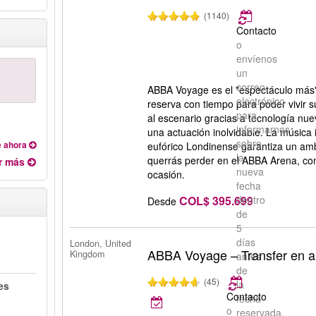
(1140)
Contacto
o
envíenos
un
correo
ABBA Voyage es el "espectáculo más"
electrónico
reserva con tiempo para poder vivir 
para
al escenario gracias a tecnología nu
informarnos
una actuación inolvidable. La música 
sobre
 ahora
eufórico Londinense garantiza un ambi
la
querrás perder en el ABBA Arena, con
r más
nueva
ocasión.
fecha
COL$ 395.699
dentro
Desde
de
5
días
London, United
ABBA Voyage – Transfer en 
Kingdom
antes
de
(45)
la
es
Contacto
fecha
o
reservada.