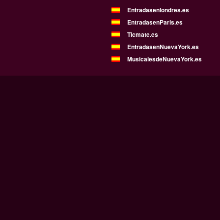
Entradasenlondres.es
EntradasenParis.es
Ticmate.es
EntradasenNuevaYork.es
MusicalesdeNuevaYork.es