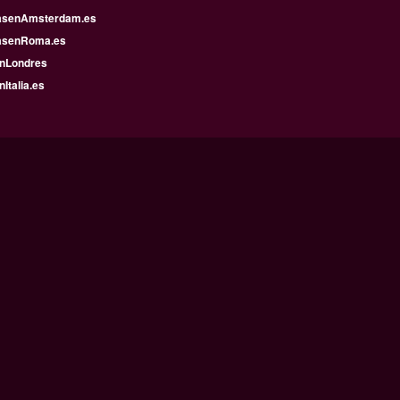
asenAmsterdam.es
asenRoma.es
enLondres
nItalia.es