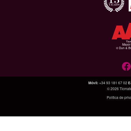
Mayor 
© Dun & Br
Móvil
:
+34 93 181 67 02
E
© 2026
Ticmat
Política de pri