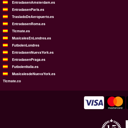
EntradasenAmsterdam.es
EntradasenParis.es
TrasladoDeAeropuerto.es
EntradasenRoma.es
Ticmate.es
MusicalesEnLondres.es
FutbolenLondres
EntradasenNuevaYork.es
EntradasenPraga.es
FutbolenItalia.es
MusicalesdeNuevaYork.es
Ticmate.co