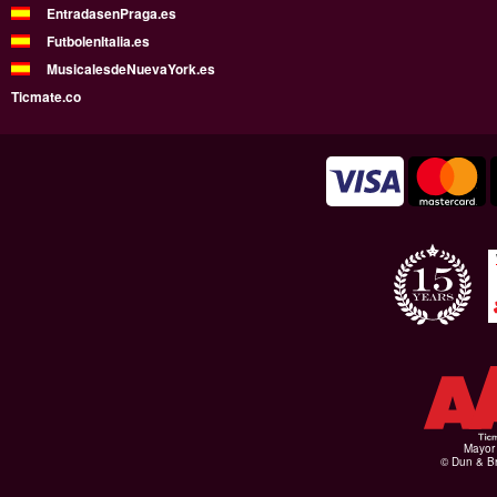
EntradasenPraga.es
FutbolenItalia.es
MusicalesdeNuevaYork.es
Ticmate.co
Mayor 
© Dun & Br