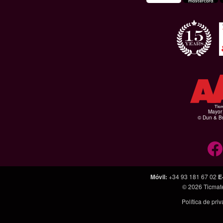
Mayor 
© Dun & Br
Móvil
:
+34 93 181 67 02
E
© 2026
Ticmat
Política de pri