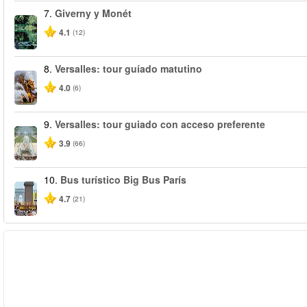
7.
Giverny y Monét
4.1
(12)
8.
Versalles: tour guíado matutino
4.0
(6)
9.
Versalles: tour guiado con acceso preferente
3.9
(66)
10.
Bus turístico Big Bus París
4.7
(21)