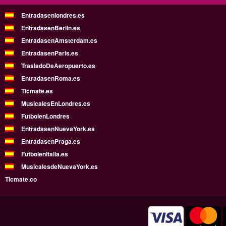
Entradasenlondres.es
EntradasenBerlin.es
EntradasenAmsterdam.es
EntradasenParis.es
TrasladoDeAeropuerto.es
EntradasenRoma.es
Ticmate.es
MusicalesEnLondres.es
FutbolenLondres
EntradasenNuevaYork.es
EntradasenPraga.es
FutbolenItalia.es
MusicalesdeNuevaYork.es
Ticmate.co