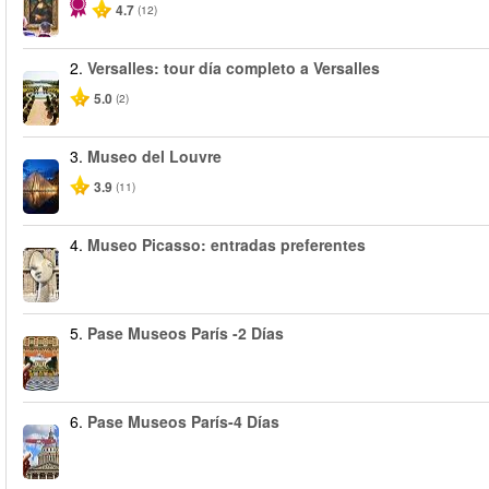
4.7
(12)
2.
Versalles: tour día completo a Versalles
5.0
(2)
3.
Museo del Louvre
3.9
(11)
4.
Museo Picasso: entradas preferentes
5.
Pase Museos París -2 Días
6.
Pase Museos París-4 Días