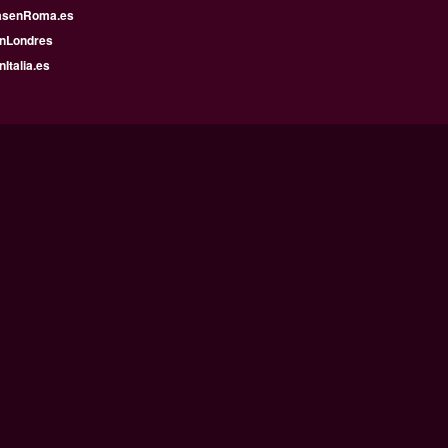
asenRoma.es
enLondres
nItalia.es