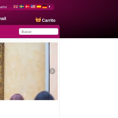
pañol
ail
Carrito
Ha guardado este
producto en su lista