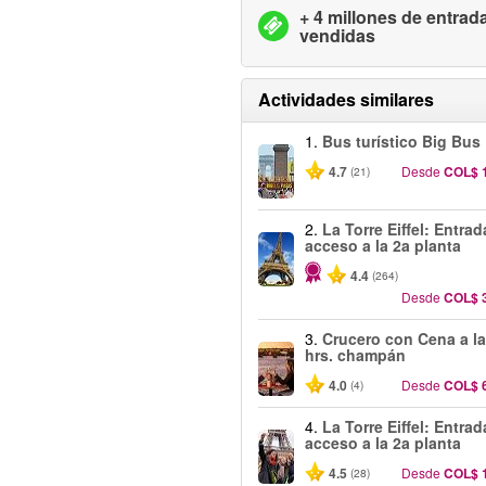
+ 4 millones de entrad
vendidas
Actividades similares
1.
Bus turístico Big Bus 
4.7
Desde
COL$ 
(21)
2.
La Torre Eiffel: Entra
acceso a la 2a planta
4.4
(264)
Desde
COL$ 
3.
Crucero con Cena a la
hrs. champán
4.0
Desde
COL$ 
(4)
4.
La Torre Eiffel: Entra
acceso a la 2a planta
4.5
Desde
COL$ 
(28)