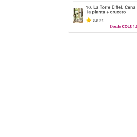
10.
La Torre Eiffel: Cena 
1a planta + crucero
3.8
(13)
Desde
COL$ 1.