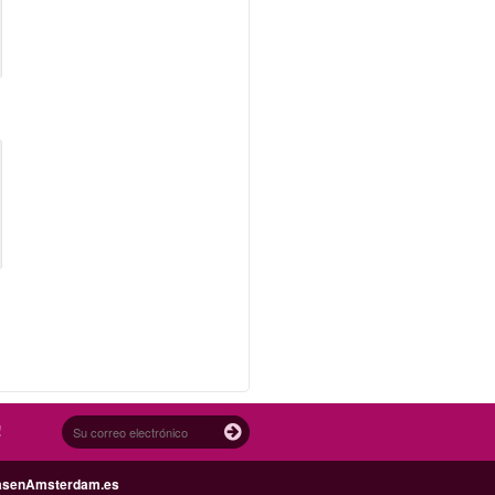
!
asenAmsterdam.es