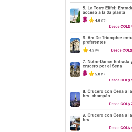
5.
La Torre Eiffel: Entra
acceso a la 3a planta
4.6
(75)
Desde
COL$ 
6.
Arc De Triomphe: ent
preferentes
4.5
Desde
COL$
(8)
7.
Notre-Dame: Entrada 
crucero por el Sena
5.0
(1)
Desde
COL$ 
8.
Crucero con Cena a la
hrs. champán
Desde
COL$ 
9.
Crucero con Cena a la
hrs
Desde
COL$ 