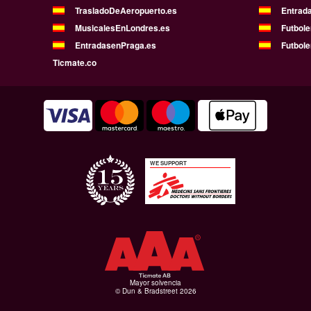
TrasladoDeAeropuerto.es
Entrad
MusicalesEnLondres.es
Futbol
EntradasenPraga.es
Futbole
Ticmate.co
WE SUPPORT
Mayor solvencia
© Dun & Bradstreet 2026