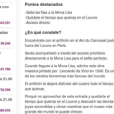
Puntos destacados
da con
-Salta las filas a la Mona Lisa
-Quédate el tiempo que quieras en el Louvre
-Acceso directo
442.251
¿En qué consiste?
radas
Encuéntrate con el anfitrión en el Arc du Carrousel just
 90.246
fuera del Louvre en Paris.
y
Serás acompañado a través del acceso prioritario
directamente a la Mona Lisa para el selfie perfecto.
Cuando llegues a la Mona Lisa, admira esta obra
181.768
maestra pintado por Leonardo da Vinci en 1506. Es u
de los retratos femeninas más famoso del mundo.
s 21.00
El anfitrión te dejará disfrutar del cuadro todo el tiempo
que quieras.
732.396
Porqué no aprovechar de esta entrada y quedarte el
s 21.00
tiempo que quieras en el Louvre y descubrir las demás
joyas escondidas y obras maestras que el museo más
480.635
grande del mundo te puede ofrecer.