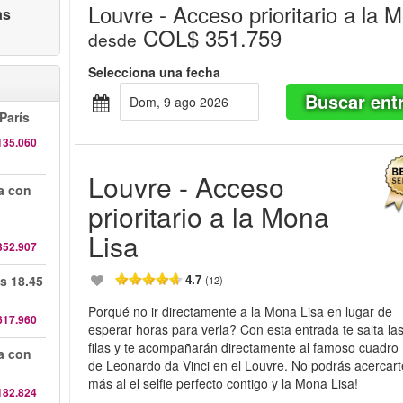
Louvre - Acceso prioritario a la 
as
COL$ 351.759
desde
Selecciona una fecha
Buscar ent
dom, 9 ago 2026
París
135.060
Louvre - Acceso
da con
prioritario a la Mona
Lisa
352.907
4.7
s 18.45
(12)
Porqué no ir directamente a la Mona Lisa en lugar de
617.960
esperar horas para verla? Con esta entrada te salta la
filas y te acompañarán directamente al famoso cuadro
da con
de Leonardo da Vinci en el Louvre. No podrás acercart
más al el selfie perfecto contigo y la Mona Lisa!
182.824