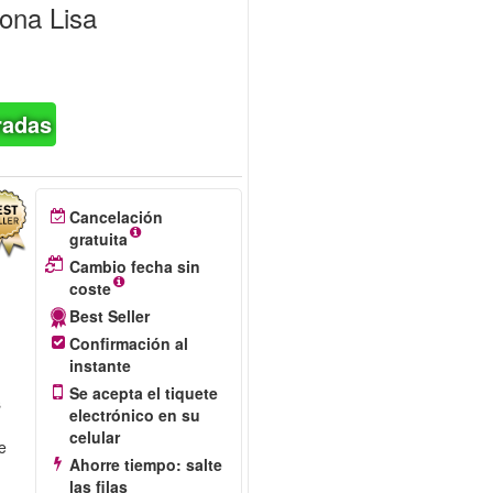
Mona Lisa
radas
Cancelación
gratuita
Cambio fecha sin
coste
Best Seller
Confirmación al
instante
Se acepta el tiquete
s
electrónico en su
celular
e
Ahorre tiempo: salte
las filas