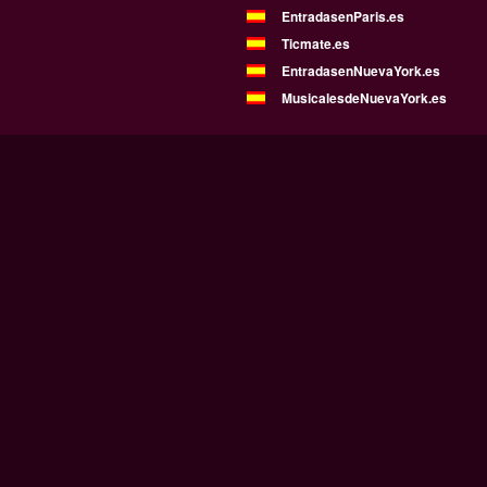
EntradasenParis.es
Ticmate.es
EntradasenNuevaYork.es
MusicalesdeNuevaYork.es