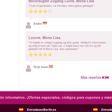
Bevorzugter Zugang Luvre, Mona Lisa
"Gute Organisation, es hat alles reibungslos geklappt."
Andre
Louvre, Mona Lisa.
"Vi hadde en veldig hyggelig og flink guide. Veldig fin informasjon
og artig å høre på. Ingen kø, vi fulgte bare han rett inn og ble
geleidet rett til Mona Lisa. Kan anbefales!"
Terje huus
Más reseñas
ín informativo.
¡Ofertas especiales, códigos para cupones y más
EntradasenBerlin.es
Entrad