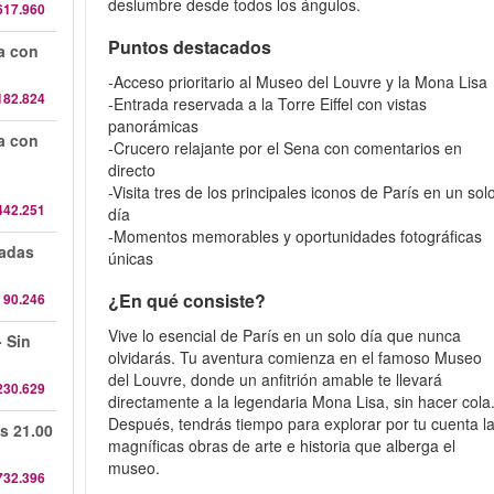
deslumbre desde todos los ángulos.
617.960
Puntos destacados
da con
-Acceso prioritario al Museo del Louvre y la Mona Lisa
182.824
-Entrada reservada a la Torre Eiffel con vistas
panorámicas
da con
-Crucero relajante por el Sena con comentarios en
directo
-Visita tres de los principales iconos de París en un sol
442.251
día
-Momentos memorables y oportunidades fotográficas
radas
únicas
¿En qué consiste?
 90.246
Vive lo esencial de París en un solo día que nunca
 Sin
olvidarás. Tu aventura comienza en el famoso Museo
del Louvre, donde un anfitrión amable te llevará
230.629
directamente a la legendaria Mona Lisa, sin hacer cola
Después, tendrás tiempo para explorar por tu cuenta l
s 21.00
magníficas obras de arte e historia que alberga el
museo.
732.396