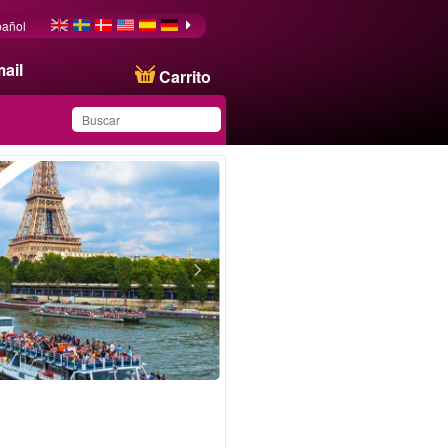
pañol
ail
Carrito
Ha guardado este
producto en su lista