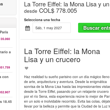
La Torre Eiffel: la Mona Lisa y u
as
COL$ 778.005
desde
Selecciona una fecha
Buscar ent
sáb, 1 may 2027
París
135.060
La Torre Eiffel: la Mona
tario a
Lisa y un crucero
351.759
da con
Haz realidad tu sueño parisino con un día mágico lleno
de arte, arquitectura y aventura. Desde la enigmática
sonrisa de la Mona Lisa hasta las impresionantes vista
desde la Torre Eiffel, pasando por un relajante crucero
352.907
por el río Sena, esta experiencia reúne lo mejor de Par
en un solo e inolvidable recorrido. Evita las colas, déjat
s 18.45
llevar por la belleza y permite que la Ciudad de la Luz 