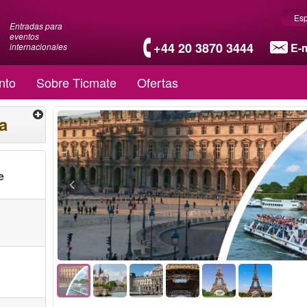
Es
Entradas para
eventos
+44 20 3870 3444
E-m
internacionales
nto
Sobre Ticmate
Ofertas
a
e