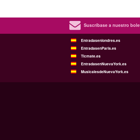
Suscríbase a nuestro bolet
Entradasenlondres.es
EntradasenParis.es
Ticmate.es
EntradasenNuevaYork.es
MusicalesdeNuevaYork.es