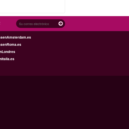
!
asenAmsterdam.es
asenRoma.es
enLondres
nItalia.es