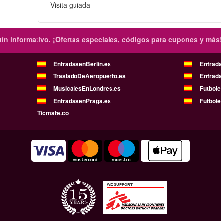
-Visita guiada
ín informativo.
¡Ofertas especiales, códigos para cupones y más
EntradasenBerlin.es
Entrad
TrasladoDeAeropuerto.es
Entrad
MusicalesEnLondres.es
Futbol
EntradasenPraga.es
Futbole
Ticmate.co
WE SUPPORT