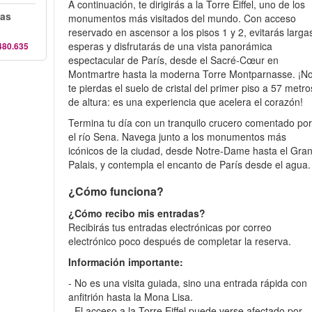
A continuación, te dirigirás a la Torre Eiffel, uno de los
las
monumentos más visitados del mundo. Con acceso
reservado en ascensor a los pisos 1 y 2, evitarás larga
esperas y disfrutarás de una vista panorámica
480.635
espectacular de París, desde el Sacré-Cœur en
Montmartre hasta la moderna Torre Montparnasse. ¡N
te pierdas el suelo de cristal del primer piso a 57 metro
de altura: es una experiencia que acelera el corazón!
Termina tu día con un tranquilo crucero comentado po
el río Sena. Navega junto a los monumentos más
icónicos de la ciudad, desde Notre-Dame hasta el Gra
Palais, y contempla el encanto de París desde el agua.
¿Cómo funciona?
¿Cómo recibo mis entradas?
Recibirás tus entradas electrónicas por correo
electrónico poco después de completar la reserva.
Información importante:
- No es una visita guiada, sino una entrada rápida con
anfitrión hasta la Mona Lisa.
- El acceso a la Torre Eiffel puede verse afectado por