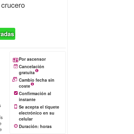
n crucero
radas
Por ascensor
Cancelación
gratuita
Cambio fecha sin
coste
Confirmación al
instante
s
Se acepta el tiquete
electrónico en su
ís
celular
e
Duración
:
horas
te