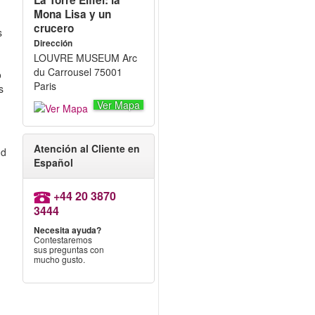
La Torre Eiffel: la
Mona Lisa y un
crucero
s
Dirección
LOUVRE MUSEUM Arc
du Carrousel 75001
o
Paris
s
Ver Mapa
r
Atención al Cliente en
nd
Español
+44 20 3870
3444
Necesita ayuda?
Contestaremos
sus preguntas con
mucho gusto.