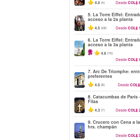
4.0
Desde
COL$ 
(4)
5.
La Torre Eiffel: Entra
acceso a la 2a planta
4.5
Desde
COL$ 
(28)
6.
La Torre Eiffel: Entra
acceso a la 3a planta
4.6
(75)
Desde
COL$ 
7.
Arc De Triomphe: ent
preferentes
4.5
Desde
COL$
(8)
8.
Catacumbas de París -
Filas
4.3
Desde
COL$ 
(7)
9.
Crucero con Cena a la
hrs. champán
Desde
COL$ 