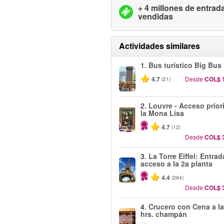
+ 4 millones de entrad
vendidas
Actividades similares
1.
Bus turístico Big Bus 
4.7
Desde
COL$ 
(21)
2.
Louvre - Acceso priori
la Mona Lisa
4.7
(12)
Desde
COL$ 
3.
La Torre Eiffel: Entra
acceso a la 2a planta
4.4
(264)
Desde
COL$ 
4.
Crucero con Cena a la
hrs. champán