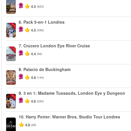
4.5
(823)
6.
Pack 5-en-1 Londres
-60%
4.5
(356)
7.
Crucero London Eye River Cruise
-10%
4.4
(56)
8.
Palacio de Buckingham
4.6
(144)
9.
3 en 1: Madame Tussauds, London Eye y Dungeon
-30%
4.6
(290)
10.
Harry Potter: Warner Bros. Studio Tour Londres
4.8
(28)