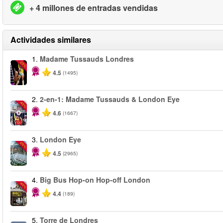
+ 4 millones de entradas vendidas
Actividades similares
1.
Madame Tussauds Londres
-25%
4.5
(1495)
2.
2-en-1: Madame Tussauds & London Eye
-40%
4.6
(1667)
3.
London Eye
-25%
4.5
(2965)
4.
Big Bus Hop-on Hop-off London
-40%
4.4
(189)
5.
Torre de Londres