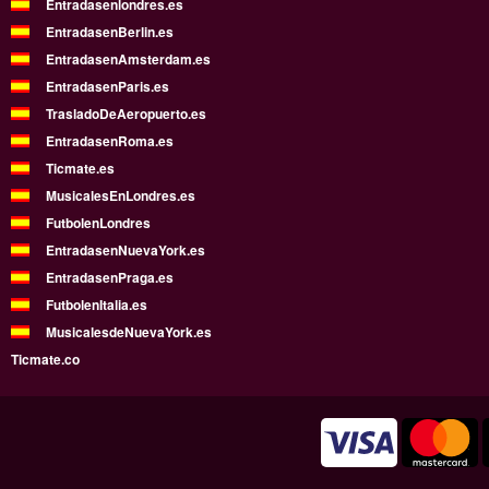
Entradasenlondres.es
EntradasenBerlin.es
EntradasenAmsterdam.es
EntradasenParis.es
TrasladoDeAeropuerto.es
EntradasenRoma.es
Ticmate.es
MusicalesEnLondres.es
FutbolenLondres
EntradasenNuevaYork.es
EntradasenPraga.es
FutbolenItalia.es
MusicalesdeNuevaYork.es
Ticmate.co