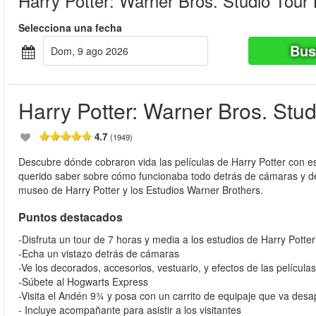
Harry Potter: Warner Bros. Studio Tour
Selecciona una fecha
Bus
dom, 9 ago 2026
Harry Potter: Warner Bros. Stu
4.7
(1949)
Descubre dónde cobraron vida las películas de Harry Potter con e
querido saber sobre cómo funcionaba todo detrás de cámaras y de c
museo de Harry Potter y los Estudios Warner Brothers.
Puntos destacados
-Disfruta un tour de 7 horas y media a los estudios de Harry Potte
-Echa un vistazo detrás de cámaras
-Ve los decorados, accesorios, vestuario, y efectos de las película
-Súbete al Hogwarts Express
-Visita el Andén 9¾ y posa con un carrito de equipaje que va desa
- Incluye acompañante para asistir a los visitantes