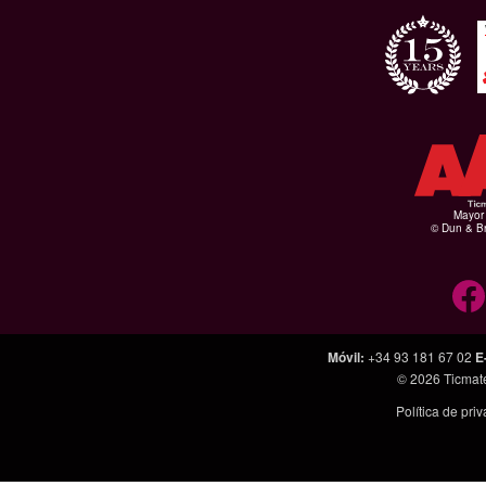
Mayor 
© Dun & Br
Móvil
:
+34 93 181 67 02
E
© 2026
Ticmat
Política de pri