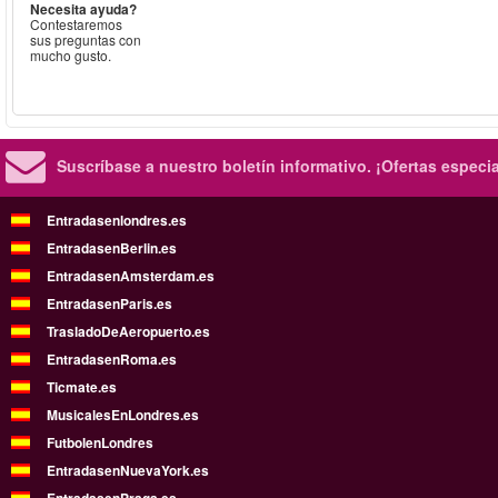
Necesita ayuda?
Contestaremos
sus preguntas con
mucho gusto.
Suscríbase a nuestro boletín informativo.
¡Ofertas especi
Entradasenlondres.es
EntradasenBerlin.es
EntradasenAmsterdam.es
EntradasenParis.es
TrasladoDeAeropuerto.es
EntradasenRoma.es
Ticmate.es
MusicalesEnLondres.es
FutbolenLondres
EntradasenNuevaYork.es