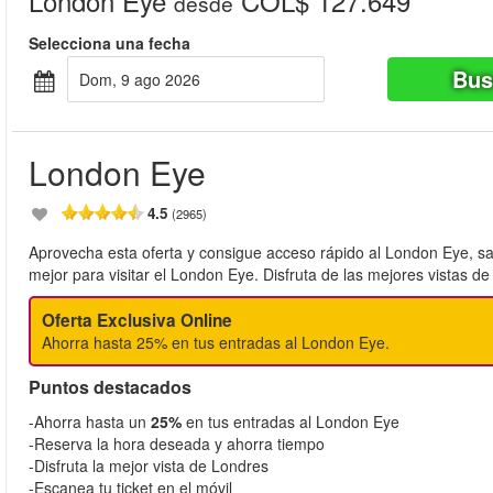
London Eye
COL$ 127.649
desde
Selecciona una fecha
Bus
dom, 9 ago 2026
London Eye
4.5
(2965)
Aprovecha esta oferta y consigue acceso rápido al London Eye, saltá
mejor para visitar el London Eye. Disfruta de las mejores vistas d
Oferta Exclusiva Online
Ahorra hasta 25% en tus entradas al London Eye.
Puntos destacados
-Ahorra hasta un
25%
en tus entradas al London Eye
-Reserva la hora deseada y ahorra tiempo
-Disfruta la mejor vista de Londres
-Escanea tu ticket en el móvil