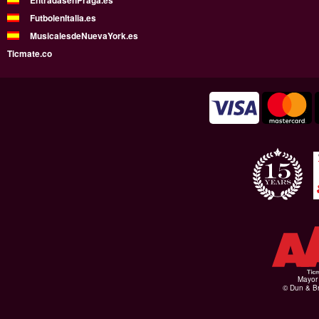
EntradasenPraga.es
FutbolenItalia.es
MusicalesdeNuevaYork.es
Ticmate.co
Mayor 
© Dun & Br