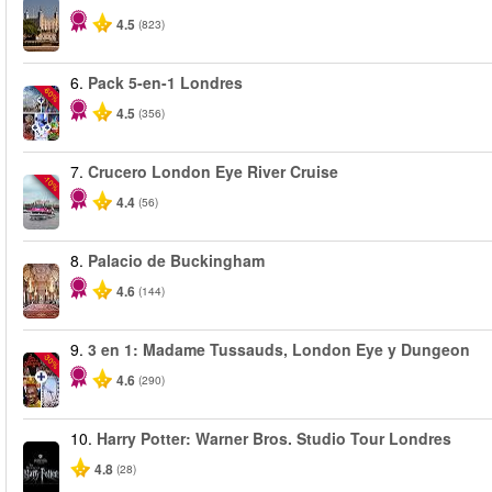
4.5
(823)
6.
Pack 5-en-1 Londres
-60%
4.5
(356)
7.
Crucero London Eye River Cruise
-10%
4.4
(56)
8.
Palacio de Buckingham
4.6
(144)
9.
3 en 1: Madame Tussauds, London Eye y Dungeon
-30%
4.6
(290)
10.
Harry Potter: Warner Bros. Studio Tour Londres
4.8
(28)