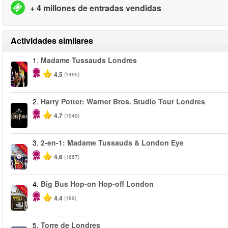
+ 4 millones de entradas vendidas
Actividades similares
1.
Madame Tussauds Londres
-25%
4.5
(1495)
2.
Harry Potter: Warner Bros. Studio Tour Londres
4.7
(1949)
3.
2-en-1: Madame Tussauds & London Eye
-40%
4.6
(1667)
4.
Big Bus Hop-on Hop-off London
-40%
4.4
(189)
5.
Torre de Londres