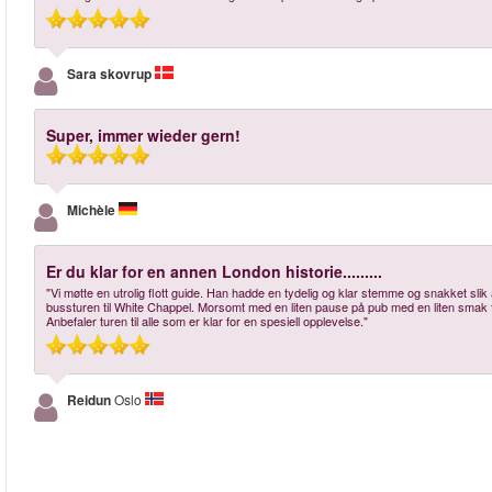
Sara skovrup
Super, immer wieder gern!
Michèle
Er du klar for en annen London historie.........
"Vi møtte en utrolig flott guide. Han hadde en tydelig og klar stemme og snakket sli
bussturen til White Chappel. Morsomt med en liten pause på pub med en liten smak
Anbefaler turen til alle som er klar for en spesiell opplevelse."
Reidun
Oslo