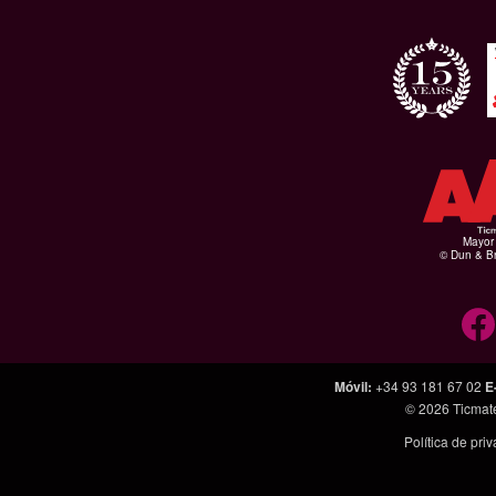
Mayor 
© Dun & Br
Móvil
:
+34 93 181 67 02
E
© 2026
Ticmat
Política de pri