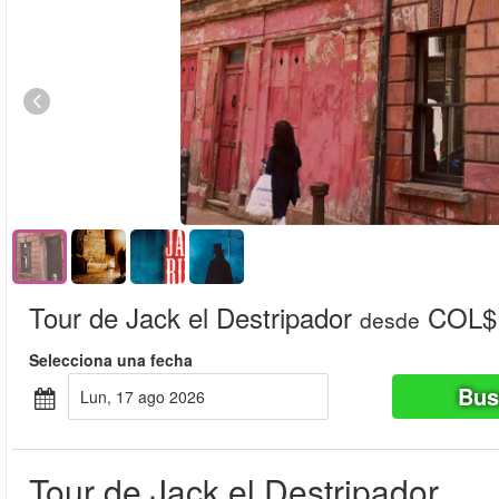
Tour de Jack el Destripador
COL$ 
desde
Selecciona una fecha
Bus
lun, 17 ago 2026
Tour de Jack el Destripador