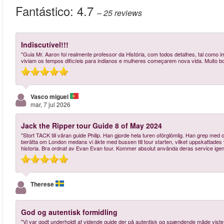
Fantástico:
4.7
– 25
reviews
Indiscutível!!!
"Guia Mr. Aaron foi realmente professor da História, com todos detalhes, tal com
viviam os tempos dificíeis para indianos e mulheres começarem nova vida. Muito 
Vasco miguel
mar, 7 jul 2026
Jack the Ripper tour Guide 8 of May 2024
"Stort TACK till våran guide Philip. Han gjorde hela turen oförglömlig. Han grep med
berätta om London medans vi åkte med bussen till tour starten, vilket uppskattades vä
historia. Bra ordnat av Evan Evan tour. Kommer absolut använda deras service igen o
Therese
God og autentisk formidling
"Vi var godt underholdt af vidende guide der på autentisk og spændende måde viste r