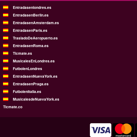
Entradasenlondres.es
EntradasenBerlin.es
EntradasenAmsterdam.es
EntradasenParis.es
TrasladoDeAeropuerto.es
EntradasenRoma.es
Ticmate.es
MusicalesEnLondres.es
FutbolenLondres
EntradasenNuevaYork.es
EntradasenPraga.es
FutbolenItalia.es
MusicalesdeNuevaYork.es
Ticmate.co