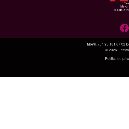
Mayor 
© Dun & Br
Móvil
:
+34 93 181 67 02
E
© 2026
Ticmat
Política de pri