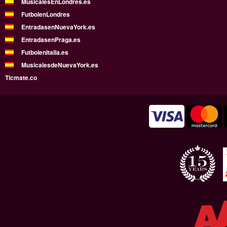
MusicalesEnLondres.es
FutbolenLondres
EntradasenNuevaYork.es
EntradasenPraga.es
FutbolenItalia.es
MusicalesdeNuevaYork.es
Ticmate.co