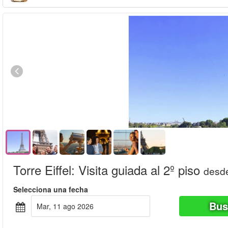
Torre Eiffel: Visita guiada al 2º piso
desd
Selecciona una fecha
Bus
mar, 11 ago 2026