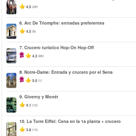
4.5
(28)
6.
Arc De Triomphe: entradas preferentes
4.5
(8)
7.
Crucero turístico Hop-On Hop-Off
4.3
(86)
8.
Notre-Dame: Entrada y crucero por el Sena
5.0
(1)
9.
Giverny y Monét
4.1
(12)
10.
La Torre Eiffel: Cena en la 1a planta + crucero
3.8
(13)