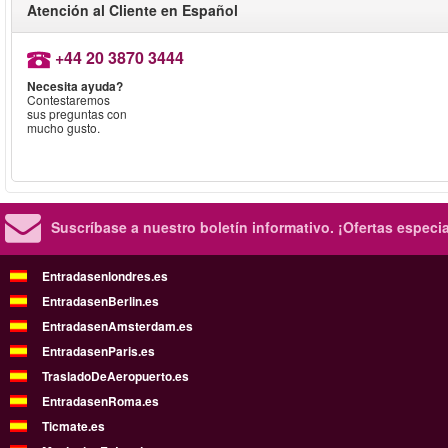
Atención al Cliente en Español
+44 20 3870 3444
Necesita ayuda?
Contestaremos
sus preguntas con
mucho gusto.
Suscríbase a nuestro boletín informativo.
¡Ofertas especi
Entradasenlondres.es
EntradasenBerlin.es
EntradasenAmsterdam.es
EntradasenParis.es
TrasladoDeAeropuerto.es
EntradasenRoma.es
Ticmate.es