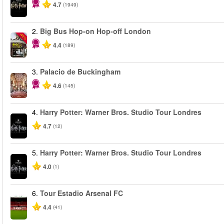
4.7
(1949)
2.
Big Bus Hop-on Hop-off London
-40%
4.4
(189)
3.
Palacio de Buckingham
4.6
(145)
4.
Harry Potter: Warner Bros. Studio Tour Londres
4.7
(12)
5.
Harry Potter: Warner Bros. Studio Tour Londres
4.0
(1)
6.
Tour Estadio Arsenal FC
4.4
(41)