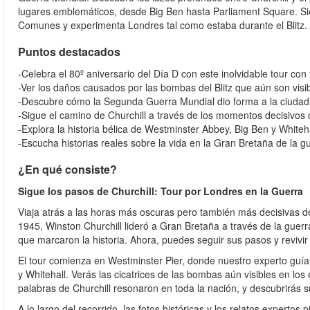
lugares emblemáticos, desde Big Ben hasta Parliament Square. Sie
Comunes y experimenta Londres tal como estaba durante el Blitz.
Puntos destacados
-Celebra el 80º aniversario del Día D con este inolvidable tour con
-Ver los daños causados por las bombas del Blitz que aún son visi
-Descubre cómo la Segunda Guerra Mundial dio forma a la ciuda
-Sigue el camino de Churchill a través de los momentos decisivo
-Explora la historia bélica de Westminster Abbey, Big Ben y Whiteh
-Escucha historias reales sobre la vida en la Gran Bretaña de la g
¿En qué consiste?
Sigue los pasos de Churchill: Tour por Londres en la Guerra
Viaja atrás a las horas más oscuras pero también más decisivas d
1945, Winston Churchill lideró a Gran Bretaña a través de la guer
que marcaron la historia. Ahora, puedes seguir sus pasos y reviv
El tour comienza en Westminster Pier, donde nuestro experto guía 
y Whitehall. Verás las cicatrices de las bombas aún visibles en lo
palabras de Churchill resonaron en toda la nación, y descubrirás su
A lo largo del recorrido, las fotos históricas y los relatos experto