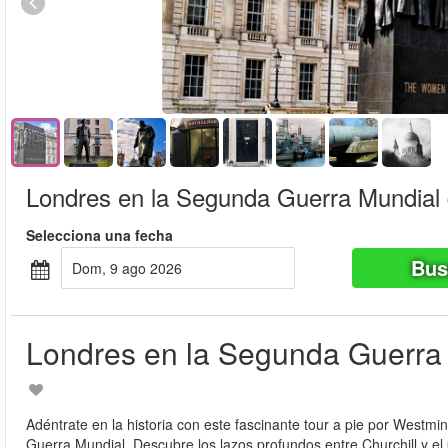
Londres en la Segunda Guerra Mundial 
Selecciona una fecha
Bus
dom, 9 ago 2026
Londres en la Segunda Guerra 
Adéntrate en la historia con este fascinante tour a pie por Westmi
Guerra Mundial. Descubre los lazos profundos entre Churchill y el