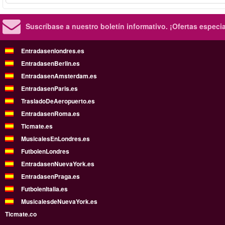
Suscríbase a nuestro boletín informativo.
¡Ofertas especi
Entradasenlondres.es
EntradasenBerlin.es
EntradasenAmsterdam.es
EntradasenParis.es
TrasladoDeAeropuerto.es
EntradasenRoma.es
Ticmate.es
MusicalesEnLondres.es
FutbolenLondres
EntradasenNuevaYork.es
EntradasenPraga.es
FutbolenItalia.es
MusicalesdeNuevaYork.es
Ticmate.co