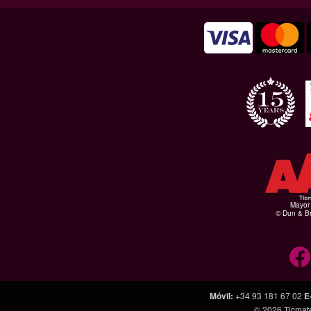
Mayor 
© Dun & Br
Móvil
:
+34 93 181 67 02
E
© 2026
Ticmat