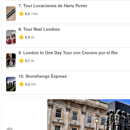
7.
Tour Locaciones de Harry Potter
4.5
(109)
8.
Tour Real Londres
4.3
(3)
9.
London In One Day Tour con Crucero por el Río
4.7
(6)
10.
Stonehenge Express
4.3
(30)