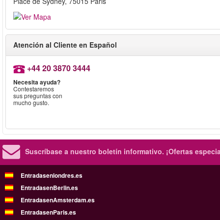
Place de Sydney, 75015 Paris
Atención al Cliente en Español
+44 20 3870 3444
Necesita ayuda?
Contestaremos
sus preguntas con
mucho gusto.
Suscríbase a nuestro boletín informativo.
¡Ofertas especi
Entradasenlondres.es
EntradasenBerlin.es
EntradasenAmsterdam.es
EntradasenParis.es