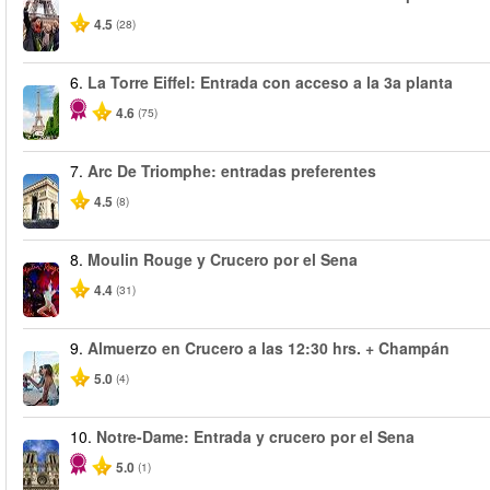
4.5
(28)
6.
La Torre Eiffel: Entrada con acceso a la 3a planta
4.6
(75)
7.
Arc De Triomphe: entradas preferentes
4.5
(8)
8.
Moulin Rouge y Crucero por el Sena
4.4
(31)
9.
Almuerzo en Crucero a las 12:30 hrs. + Champán
5.0
(4)
10.
Notre-Dame: Entrada y crucero por el Sena
5.0
(1)