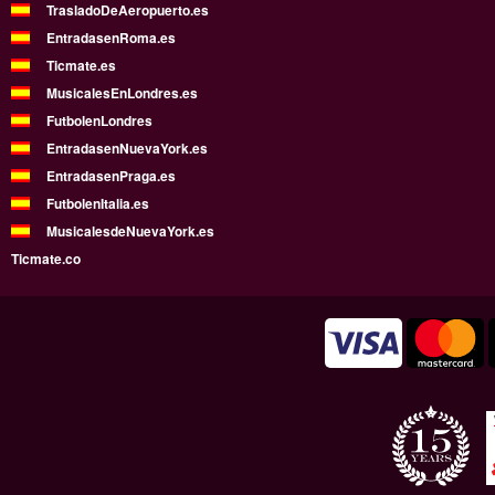
TrasladoDeAeropuerto.es
EntradasenRoma.es
Ticmate.es
MusicalesEnLondres.es
FutbolenLondres
EntradasenNuevaYork.es
EntradasenPraga.es
FutbolenItalia.es
MusicalesdeNuevaYork.es
Ticmate.co