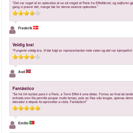
"Det var noget af en oplevelse at se så meget af Paris fra Eiffeltårnet, og sejlture
gang vi prøver det, mange tak for denne skønne oplevelse."
Frederik
Veldig bra!
"Fungerte veldig bra. Vi ble fulgt av representanten hele veien og det var kjempefint 
Aud
Fantástico
"Se há mil razões para ir a Paris, a Torre Eiffel é uma delas. Fomos ao final da tarde
entrada sem fila permite poupar muito tempo, pois as filas são longas, apenas dem
elevador e depois foi aproveitar a vista. Fantástico!"
Emilio