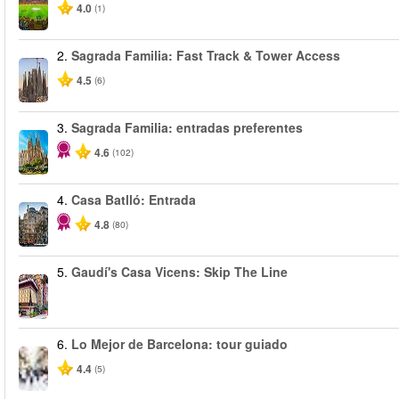
4.0
(1)
2.
Sagrada Familia: Fast Track & Tower Access
4.5
(6)
3.
Sagrada Familia: entradas preferentes
4.6
(102)
4.
Casa Batlló: Entrada
4.8
(80)
5.
Gaudí's Casa Vicens: Skip The Line
6.
Lo Mejor de Barcelona: tour guiado
4.4
(5)