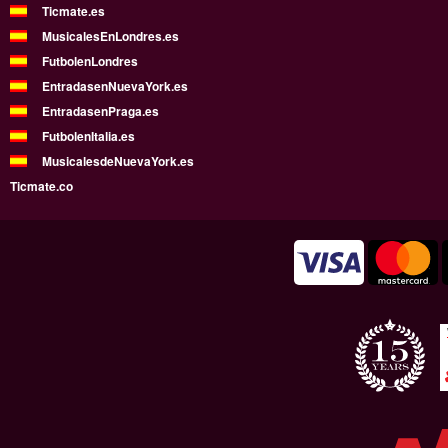
Ticmate.es
MusicalesEnLondres.es
FutbolenLondres
EntradasenNuevaYork.es
EntradasenPraga.es
FutbolenItalia.es
MusicalesdeNuevaYork.es
Ticmate.co