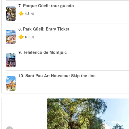
7.
Parque Güell: tour guiado
4.6
(9)
8.
Park Güell: Entry Ticket
4.0
(1)
9.
Teleférico de Montjuïc
10.
Sant Pau Art Nouveau: Skip the line