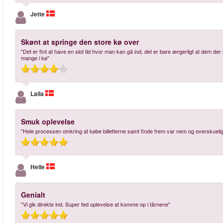
Jette
Skønt at springe den store kø over
"Det er fint at have en slot tid hvor man kan gå ind, det er bare ærgerligt at dem der 
mange i kø"
Laila
Smuk oplevelse
"Hele processen omkring at købe billetterne samt finde frem var nem og overskuelig.
Helle
Genialt
"Vi gik direkte ind. Super fed oplevelse at komme op i tårnene"