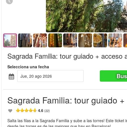
Sagrada Familia: tour guiado + acceso a
Selecciona una fecha
Bus
jue, 20 ago 2026
Sagrada Familia: tour guiado + 
4.6
(22)
Salta las filas a la Sagrada Familia y sube a las torres! Este ticket
desde las torres es de las mejores que hay en Barcelona!