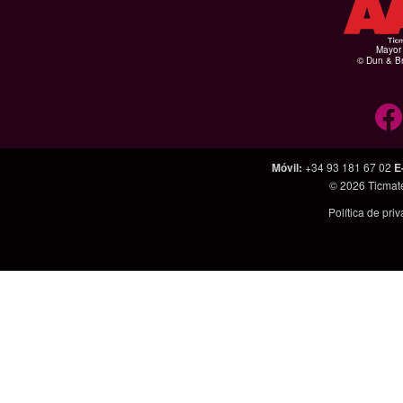
Mayor 
© Dun & Br
Móvil
:
+34 93 181 67 02
E
© 2026
Ticmat
Política de pri