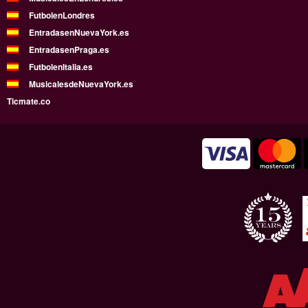
FutbolenLondres
EntradasenNuevaYork.es
EntradasenPraga.es
FutbolenItalia.es
MusicalesdeNuevaYork.es
Ticmate.co