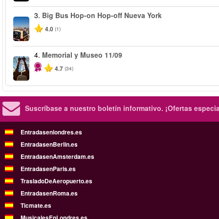
3.
Big Bus Hop-on Hop-off Nueva York
4.0
(1)
4.
Memorial y Museo 11/09
4.7
(34)
Suscríbase a nuestro boletín informativo.
¡Ofertas especi
Entradasenlondres.es
EntradasenBerlin.es
EntradasenAmsterdam.es
EntradasenParis.es
TrasladoDeAeropuerto.es
EntradasenRoma.es
Ticmate.es
MusicalesEnLondres.es