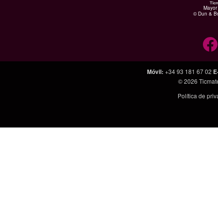
Mayor 
© Dun & Br
Móvil
:
+34 93 181 67 02
E
© 2026
Ticmat
Política de pri