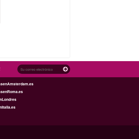
!
asenAmsterdam.es
asenRoma.es
enLondres
nItalia.es