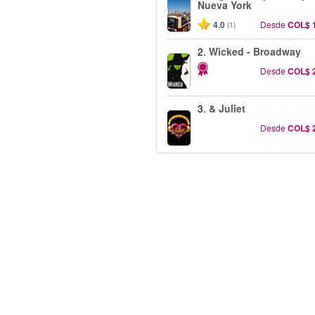
Nueva York
4.0
Desde
COL$ 
(1)
2.
Wicked - Broadway
Desde
COL$ 
3.
& Juliet
Desde
COL$ 