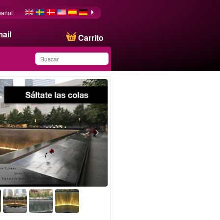
pañol
ail
Carrito
Ha guardado este
producto en su lista