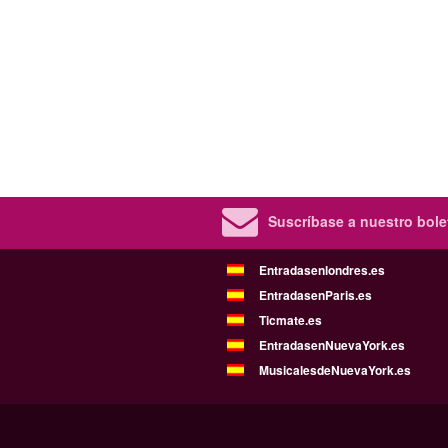
Suscríbase a nuestro bolet
Entradasenlondres.es
EntradasenParis.es
Ticmate.es
EntradasenNuevaYork.es
MusicalesdeNuevaYork.es