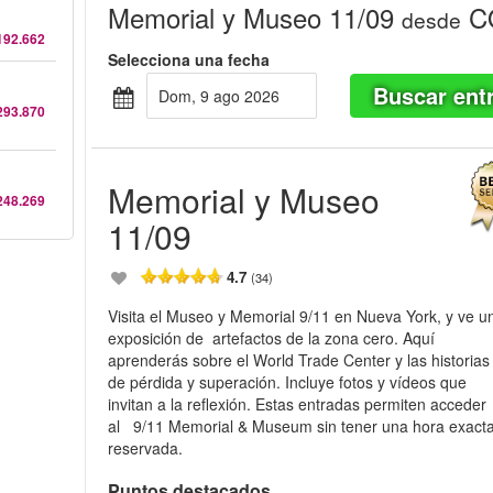
Memorial y Museo 11/09
CO
desde
192.662
Selecciona una fecha
Buscar ent
dom, 9 ago 2026
293.870
Memorial y Museo
248.269
11/09
4.7
(34)
Visita el Museo y Memorial 9/11 en Nueva York, y ve u
exposición de artefactos de la zona cero. Aquí
aprenderás sobre el World Trade Center y las historias
de pérdida y superación. Incluye fotos y vídeos que
invitan a la reflexión. Estas entradas permiten acceder
al 9/11 Memorial & Museum sin tener una hora exact
reservada.
Puntos destacados