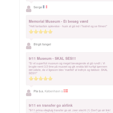
Serge
Memorial Museum - Et besøg værd
"Helt fantastisk oplevelse - husk at gå ind i Teatret og se filmen!"
Birgit fangel
9/11 Museum - SKAL SES!!!
"Er et superflot museum og meget bevægende at gå rundt i. Vi
brugte nemt 3,5 time på museet og gik endda lidt hurtigt igennem
det sidste, da vi ligesom blev 'mættet' af indtryk og følelser. SKAL
SES!!!"
Pia b.s.
København s
9/11 en transfer go airlink
"9/11 prima vliegtuig transfer go air. zeer slecht (1) Don't go air link!