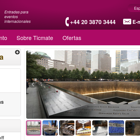
Es
Entradas para
eventos
+44 20 3870 3444
E-m
internacionales
nto
Sobre Ticmate
Ofertas
a
as
ff