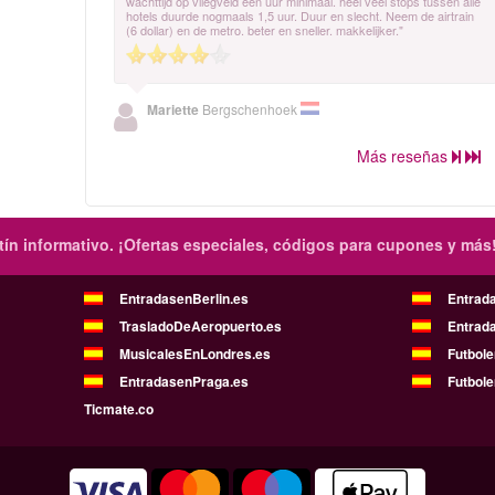
wachttijd op vliegveld een uur minimaal. heel veel stops tussen alle
hotels duurde nogmaals 1,5 uur. Duur en slecht. Neem de airtrain
(6 dollar) en de metro. beter en sneller. makkelijker."
Mariette
Bergschenhoek
Más reseñas
ín informativo.
¡Ofertas especiales, códigos para cupones y más
EntradasenBerlin.es
Entrad
TrasladoDeAeropuerto.es
Entrad
MusicalesEnLondres.es
Futbol
EntradasenPraga.es
Futbole
Ticmate.co