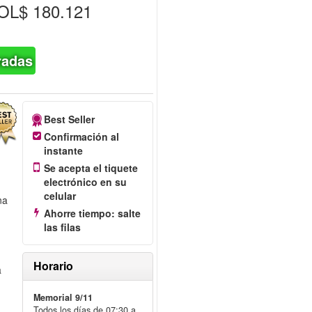
L$ 180.121
radas
Best Seller
Confirmación al
instante
Se acepta el tiquete
electrónico en su
celular
na
Ahorre tiempo: salte
las filas
Horario
a
Memorial 9/11
Todos los días de 07:30 a