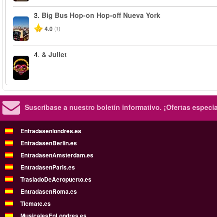
3.
Big Bus Hop-on Hop-off Nueva York
4.0
(1)
4.
& Juliet
Suscríbase a nuestro boletín informativo.
¡Ofertas especi
Entradasenlondres.es
EntradasenBerlin.es
EntradasenAmsterdam.es
EntradasenParis.es
TrasladoDeAeropuerto.es
EntradasenRoma.es
Ticmate.es
MusicalesEnLondres.es