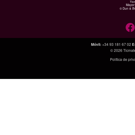
Mayor 
© Dun & Br
Móvil
:
+34 93 181 67 02
E
© 2026
Ticmat
Política de pri