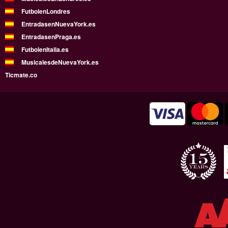
FutbolenLondres
EntradasenNuevaYork.es
EntradasenPraga.es
FutbolenItalia.es
MusicalesdeNuevaYork.es
Ticmate.co