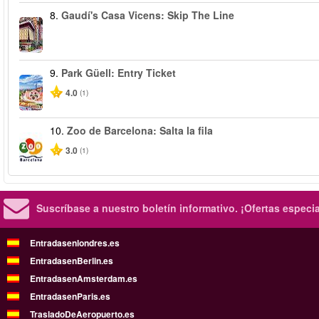
8.
Gaudí's Casa Vicens: Skip The Line
9.
Park Güell: Entry Ticket
4.0
(1)
10.
Zoo de Barcelona: Salta la fila
3.0
(1)
Suscríbase a nuestro boletín informativo.
¡Ofertas especi
Entradasenlondres.es
EntradasenBerlin.es
EntradasenAmsterdam.es
EntradasenParis.es
TrasladoDeAeropuerto.es