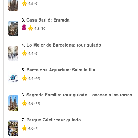
4.5
(6)
3.
Casa Batlló: Entrada
4.8
(80)
4.
Lo Mejor de Barcelona: tour guiado
4.4
(5)
5.
Barcelona Aquarium: Salta la fila
4.4
(55)
6.
Sagrada Familia: tour guiado + acceso a las torres
4.6
(22)
7.
Parque Güell: tour guiado
4.6
(9)