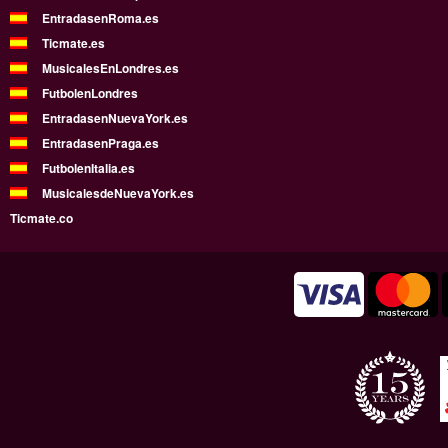
EntradasenRoma.es
Ticmate.es
MusicalesEnLondres.es
FutbolenLondres
EntradasenNuevaYork.es
EntradasenPraga.es
FutbolenItalia.es
MusicalesdeNuevaYork.es
Ticmate.co