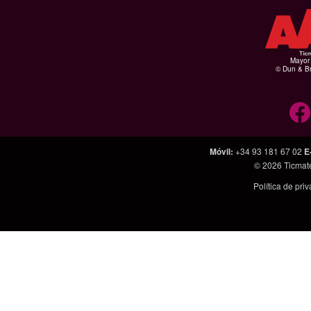
Mayor 
© Dun & Br
Móvil
:
+34 93 181 67 02
E
© 2026
Ticmat
Política de pri