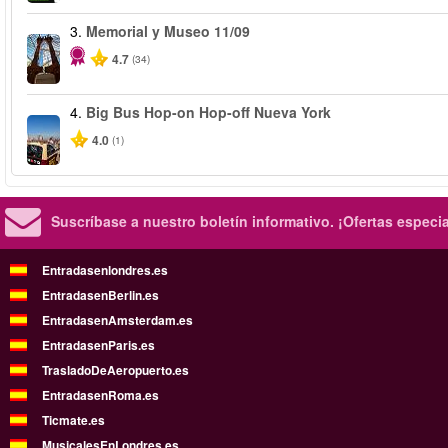
3.
Memorial y Museo 11/09
4.7
(34)
4.
Big Bus Hop-on Hop-off Nueva York
4.0
(1)
Suscríbase a nuestro boletín informativo.
¡Ofertas especi
Entradasenlondres.es
EntradasenBerlin.es
EntradasenAmsterdam.es
EntradasenParis.es
TrasladoDeAeropuerto.es
EntradasenRoma.es
Ticmate.es
MusicalesEnLondres.es