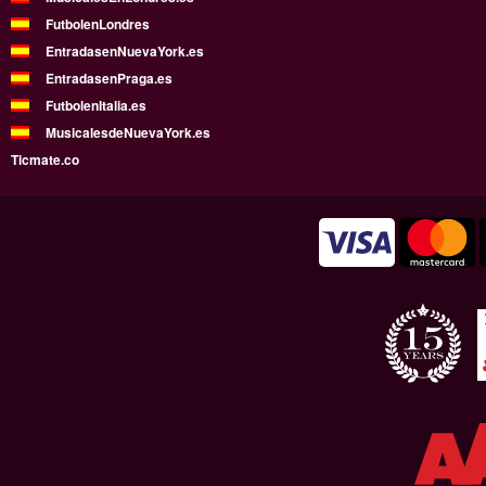
FutbolenLondres
EntradasenNuevaYork.es
EntradasenPraga.es
FutbolenItalia.es
MusicalesdeNuevaYork.es
Ticmate.co