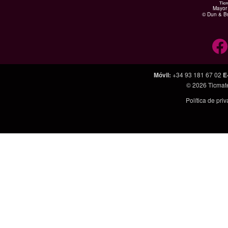
Mayor 
© Dun & Br
Móvil
:
+34 93 181 67 02
E
© 2026
Ticmat
Política de pri