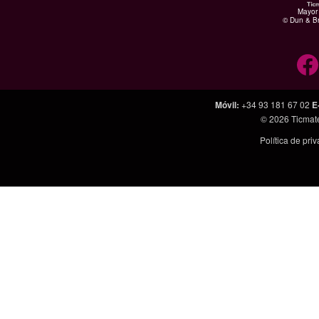
Mayor 
© Dun & Br
Móvil
:
+34 93 181 67 02
E
© 2026
Ticmat
Política de pri