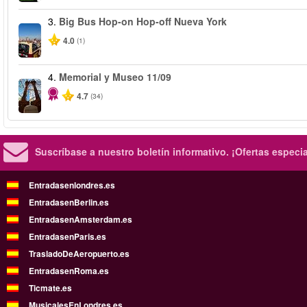
3.
Big Bus Hop-on Hop-off Nueva York
4.0
(1)
4.
Memorial y Museo 11/09
4.7
(34)
Suscríbase a nuestro boletín informativo.
¡Ofertas especi
Entradasenlondres.es
EntradasenBerlin.es
EntradasenAmsterdam.es
EntradasenParis.es
TrasladoDeAeropuerto.es
EntradasenRoma.es
Ticmate.es
MusicalesEnLondres.es