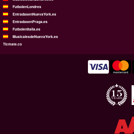
FutbolenLondres
EntradasenNuevaYork.es
EntradasenPraga.es
FutbolenItalia.es
MusicalesdeNuevaYork.es
Ticmate.co