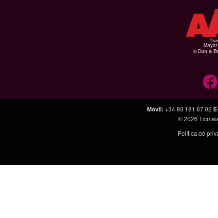
Mayor 
© Dun & Br
Móvil
:
+34 93 181 67 02
E
© 2026
Ticmat
Política de pri