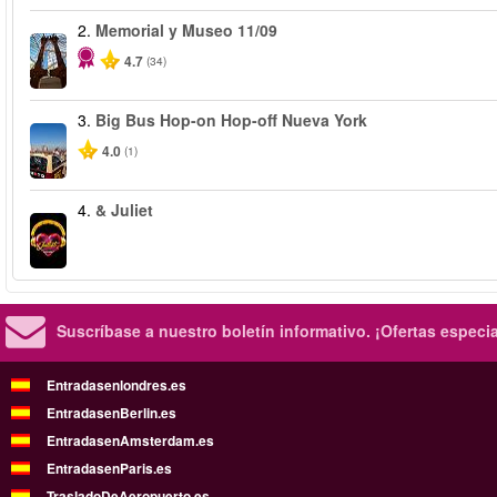
2.
Memorial y Museo 11/09
4.7
(34)
3.
Big Bus Hop-on Hop-off Nueva York
4.0
(1)
4.
& Juliet
Suscríbase a nuestro boletín informativo.
¡Ofertas especi
Entradasenlondres.es
EntradasenBerlin.es
EntradasenAmsterdam.es
EntradasenParis.es
TrasladoDeAeropuerto.es