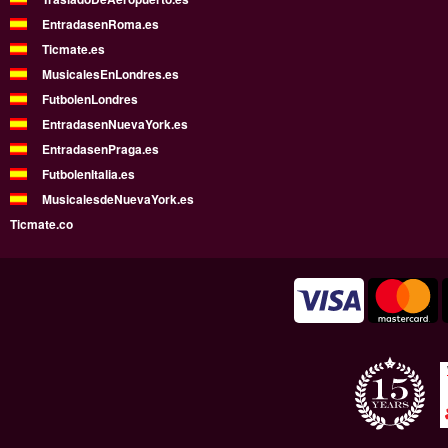
EntradasenRoma.es
Ticmate.es
MusicalesEnLondres.es
FutbolenLondres
EntradasenNuevaYork.es
EntradasenPraga.es
FutbolenItalia.es
MusicalesdeNuevaYork.es
Ticmate.co