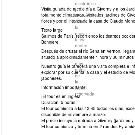
electrónico
Visita guiada de medio día a Giverny y a los Ja
para
totalmente climatizado. Visite los jardines de Gi
informarnos
flores y por el interior de la casa de Claude Mone
sobre
la
Texto largo
nueva
Salimos de París, recorriendo los distritos occi
fecha
Bonnière.
dentro
Después de cruzar el río Sena en Vernon, llega
de
situado a aproximadamente 1 hora y 30 minutos
5
días
Nuestro guía le ofrecerá una visita completa e inf
antes
explorar por su cuenta la casa y el estudio de 
de
japoneses.
la
Información importante:
fecha
reservada.
¡El tour es en inglés!
Duración: 5 horas.
El tour comienza a las 13:45 todos los días, ex
disponible de noviembre a marzo.
El precio incluye la entrada a Giverny (jardines y
El tour comienza y termina en 2 rue des Pyramid