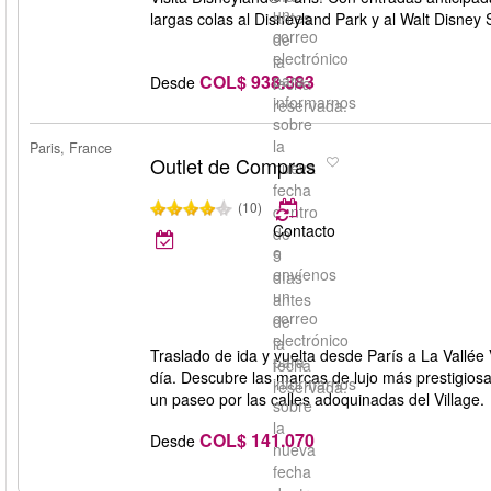
un
antes
largas colas al Disneyland Park y al Walt Disney
correo
de
electrónico
la
COL$ 938.383
para
Desde
fecha
informarnos
reservada.
sobre
la
Paris, France
Outlet de Compras
nueva
fecha
(10)
dentro
Contacto
de
o
5
envíenos
días
un
antes
correo
de
electrónico
la
Traslado de ida y vuelta desde París a La Vallée 
para
fecha
día. Descubre las marcas de lujo más prestigiosa
informarnos
reservada.
un paseo por las calles adoquinadas del Village.
sobre
la
COL$ 141.070
Desde
nueva
fecha