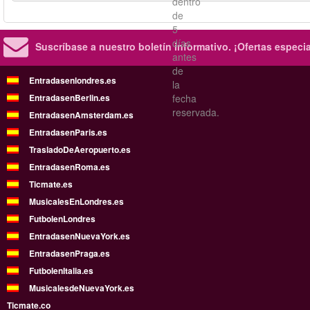
dentro
de
5
días
Suscríbase a nuestro boletín informativo.
¡Ofertas especi
antes
de
Entradasenlondres.es
la
EntradasenBerlin.es
fecha
reservada.
EntradasenAmsterdam.es
EntradasenParis.es
TrasladoDeAeropuerto.es
EntradasenRoma.es
Ticmate.es
MusicalesEnLondres.es
FutbolenLondres
EntradasenNuevaYork.es
EntradasenPraga.es
FutbolenItalia.es
MusicalesdeNuevaYork.es
Ticmate.co