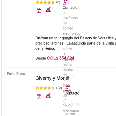
(2)
Contacto
o
envíenos
un
correo
electrónico
Disfruta un tour guiado del Palacio de Versailles
para
precioso jardines . La segunda parte de la visita 
informarnos
de la Reina.
sobre
la
COL$ 554.624
Desde
nueva
fecha
dentro
Paris, France
de
Giverny y Monét
5
días
(12)
antes
Contacto
de
o
la
envíenos
fecha
un
reservada.
correo