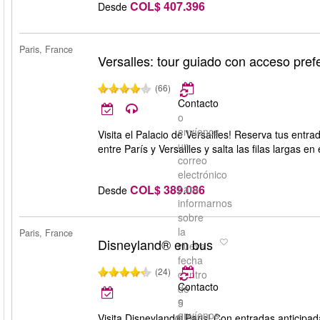
COL$ 407.396
Desde
Paris, France
Versalles: tour guiado con acceso pref
(66)
Contacto
o
envíenos
Visita el Palacio de Versailles! Reserva tus entr
un
entre París y Versailles y salta las filas largas en 
correo
electrónico
COL$ 389.086
para
Desde
informarnos
sobre
la
Paris, France
Disneyland® en bus
nueva
fecha
(24)
dentro
Contacto
de
o
5
envíenos
días
Visita Disneyland® Paris! Con entradas anticipad