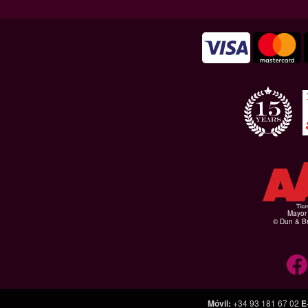
Mayor 
© Dun & Br
Móvil
:
+34 93 181 67 02
E