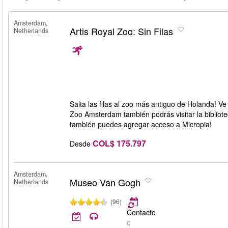
Amsterdam,
Artis Royal Zoo: Sin Filas
Netherlands
Salta las filas al zoo más antiguo de Holanda! Ve l
Zoo Amsterdam también podrás visitar la biblioteca
también puedes agregar acceso a Micropia!
COL$ 175.797
Desde
Amsterdam,
Museo Van Gogh
Netherlands
(96)
Contacto
o