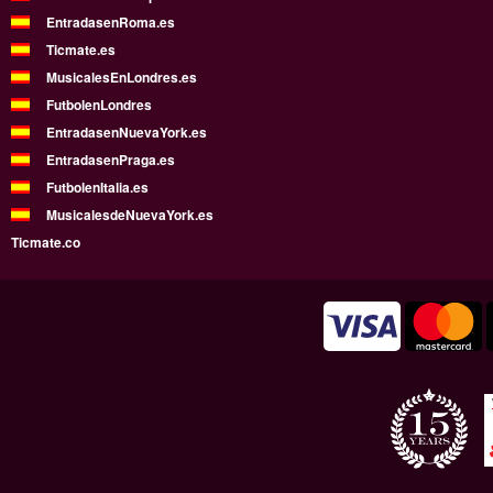
EntradasenRoma.es
Ticmate.es
MusicalesEnLondres.es
FutbolenLondres
EntradasenNuevaYork.es
EntradasenPraga.es
FutbolenItalia.es
MusicalesdeNuevaYork.es
Ticmate.co