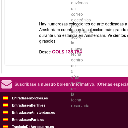
envíenos
un
correo
electrónico
Hay numerosas colecciones de arte dedicadas a
para
Amsterdam cuenta con la colección más grande d
informarnos
durante una estancia en Amsterdam. Ve cientos d
sobre
girasoles.
la
nueva
COL$ 138.754
Desde
fecha
dentro
de
5
días
antes
Suscríbase a nuestro boletín informativo.
¡Ofertas especi
de
la
Entradasenlondres.es
fecha
EntradasenBerlin.es
reservada.
EntradasenAmsterdam.es
EntradasenParis.es
TrasladoDeAeropuerto.es