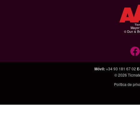
Mayor 
© Dun & Br
Móvil
:
+34 93 181 67 02
E
© 2026
Ticmat
Política de pri