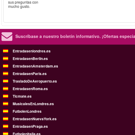
sus preguntas con
mucho gusto.
Suscríbase a nuestro boletín informativo.
¡Ofertas especi
Entradasenlondres.es
EntradasenBerlin.es
EntradasenAmsterdam.es
EntradasenParis.es
TrasladoDeAeropuerto.es
EntradasenRoma.es
Ticmate.es
MusicalesEnLondres.es
FutbolenLondres
EntradasenNuevaYork.es
EntradasenPraga.es
FutbolenItalia.es