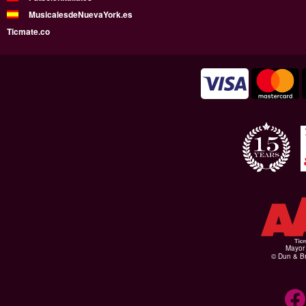
MusicalesdeNuevaYork.es
Ticmate.co
Mayor 
© Dun & Br