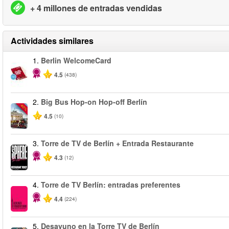
+ 4 millones de entradas vendidas
Actividades similares
1.
Berlin WelcomeCard
4.5
(438)
2.
Big Bus Hop-on Hop-off Berlín
-40%
4.5
(10)
3.
Torre de TV de Berlín + Entrada Restaurante
4.3
(12)
4.
Torre de TV Berlín: entradas preferentes
4.4
(224)
5.
Desayuno en la Torre TV de Berlín