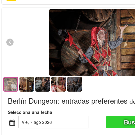
Berlín Dungeon: entradas preferentes
d
Selecciona una fecha
Bus
vie, 7 ago 2026