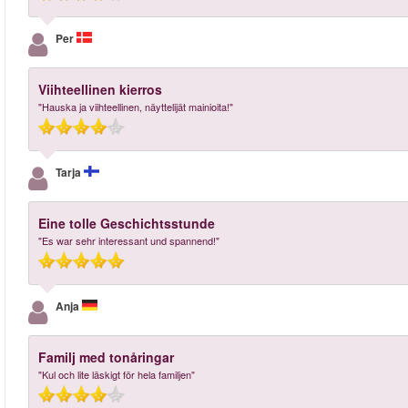
Per
Viihteellinen kierros
"Hauska ja viihteellinen, näyttelijät mainioita!"
Tarja
Eine tolle Geschichtsstunde
"Es war sehr interessant und spannend!"
Anja
Familj med tonåringar
"Kul och lite läskigt för hela familjen"