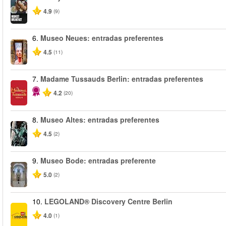
4.9
(9)
6.
Museo Neues: entradas preferentes
4.5
(11)
7.
Madame Tussauds Berlin: entradas preferentes
4.2
(20)
8.
Museo Altes: entradas preferentes
4.5
(2)
9.
Museo Bode: entradas preferente
5.0
(2)
10.
LEGOLAND® Discovery Centre Berlin
4.0
(1)