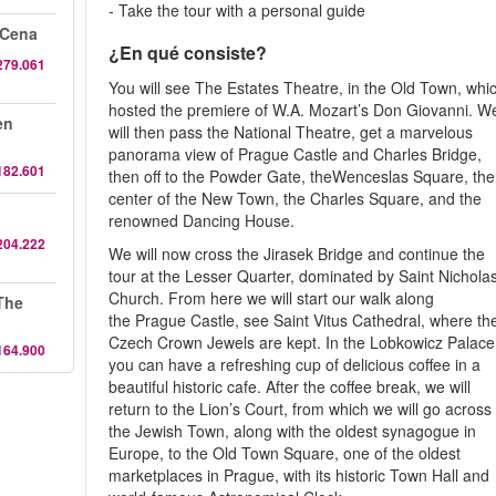
- Take the tour with a personal guide
 Cena
¿En qué consiste?
279.061
You will see The Estates Theatre, in the Old Town, whi
hosted the premiere of W.A. Mozart’s Don Giovanni. W
en
will then pass the National Theatre, get a marvelous
panorama view of Prague Castle and Charles Bridge,
182.601
then off to the Powder Gate, theWenceslas Square, the
center of the New Town, the Charles Square, and the
renowned Dancing House.
204.222
We will now cross the Jirasek Bridge and continue the
tour at the Lesser Quarter, dominated by Saint Nichola
Church. From here we will start our walk along
The
the Prague Castle, see Saint Vitus Cathedral, where th
Czech Crown Jewels are kept. In the Lobkowicz Palace
164.900
you can have a refreshing cup of delicious coffee in a
beautiful historic cafe. After the coffee break, we will
return to the Lion’s Court, from which we will go across
the Jewish Town, along with the oldest synagogue in
Europe, to the Old Town Square, one of the oldest
marketplaces in Prague, with its historic Town Hall and