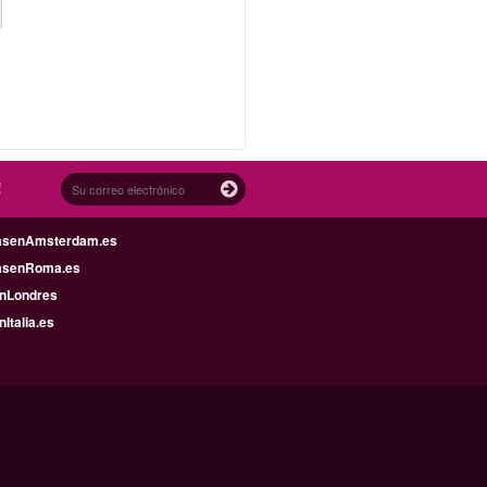
!
asenAmsterdam.es
asenRoma.es
enLondres
nItalia.es