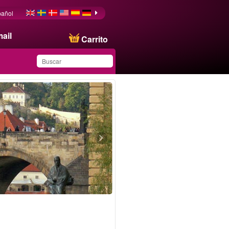
pañol
ail
Carrito
Ha guardado este
producto en su lista