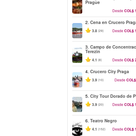
Prague
Desde
COL$ 
2.
Cena en Crucero Prag
3.8
Desde
COL$ 
(29)
3.
Campo de Concentrac
Terezin
4.1
Desde
COL$ 
(8)
4.
Crucero City Praga
3.9
Desde
COL$
(10)
5.
City Tour Dorado de 
3.9
Desde
COL$ 
(20)
6.
Teatro Negro
4.1
Desde
COL$ 
(152)