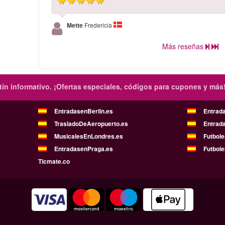
Mette
Fredericia
Más reseñas
ín informativo.
¡Ofertas especiales, códigos para cupones y más
EntradasenBerlin.es
Entrad
TrasladoDeAeropuerto.es
Entrad
MusicalesEnLondres.es
Futbol
EntradasenPraga.es
Futbole
Ticmate.co