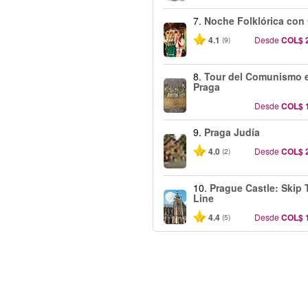
7.
Noche Folklórica con
4.1
Desde
COL$ 
(9)
8.
Tour del Comunismo 
Praga
Desde
COL$ 
9.
Praga Judía
4.0
Desde
COL$ 
(2)
10.
Prague Castle: Skip 
Line
4.4
Desde
COL$ 
(5)