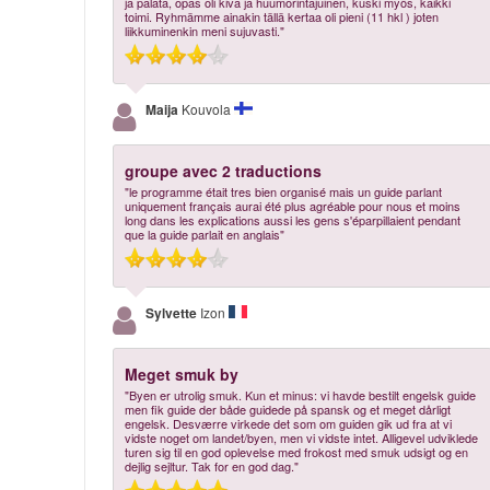
ja palata, opas oli kiva ja huumorintajuinen, kuski myös, kaikki
toimi. Ryhmämme ainakin tällä kertaa oli pieni (11 hkl ) joten
liikkuminenkin meni sujuvasti."
Maija
Kouvola
groupe avec 2 traductions
"le programme était tres bien organisé mais un guide parlant
uniquement français aurai été plus agréable pour nous et moins
long dans les explications aussi les gens s'éparpillaient pendant
que la guide parlait en anglais"
Sylvette
Izon
Meget smuk by
"Byen er utrolig smuk. Kun et minus: vi havde bestilt engelsk guide
men fik guide der både guidede på spansk og et meget dårligt
engelsk. Desværre virkede det som om guiden gik ud fra at vi
vidste noget om landet/byen, men vi vidste intet. Alligevel udviklede
turen sig til en god oplevelse med frokost med smuk udsigt og en
dejlig sejltur. Tak for en god dag."