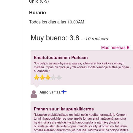
Child (0-9)
Horario
Todos los dias a las 10.00AM
Muy bueno:
3.8
– 10
reviews
Más reseñas
Ensitutustuminen Prahaan
"Oli paljon asiaa lyhyessä ajassa, joten ei ehkä kaikkea ehtinyt
mieltää. Opas oli hyvä ja yritti kovasti meitä vanhoja auttaa ja ottaa
huomioon."
Aimo
Vantaa
Prahan suuri kaupunkikierros
"Lippujen etukäteistilaus onnistui netin kautta normaalisti. Kolmen
tunnin kaupunkikierros sopi meille loman ensimmäisenä aamuna
hyvin, siitä sai yleiskäsitystä kaupungista ja nähtävyyksistä
bussilla ja jalan Ja kuten opas mainitsi yksityiskohtiin voi tutustua
omalla ajallaan tarkemmin jos haluaa. Kierrokselle oli helppo lähteä