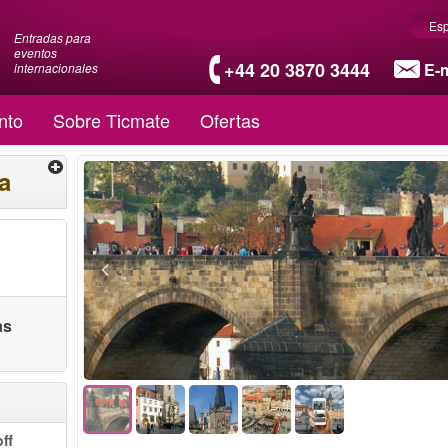
Es
Entradas para
eventos
+44 20 3870 3444
E-m
internacionales
nto
Sobre Ticmate
Ofertas
a
as
ff