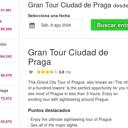
Gran Tour Ciudad de Praga
desd
141.461
Selecciona una fecha
a
Buscar ent
sáb, 8 ago 2026
190.269
ión
Gran Tour Ciudad de
264.243
Praga
3.8
(10)
 60.079
This Grand City Tour of Prague, also known as “The cit
of a hundred towers” is the perfect opportunity for you 
Praga
see most of Prague in less than 3 hours. Enjoy an
172.972
exciting tour with sightseeing around Prague.
Puntos destacados
- Enjoy the ultimate sightseeing tour of Prague
155.675
- See all of the major sights