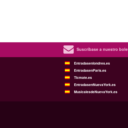
Suscríbase a nuestro bolet
Entradasenlondres.es
EntradasenParis.es
Ticmate.es
EntradasenNuevaYork.es
MusicalesdeNuevaYork.es