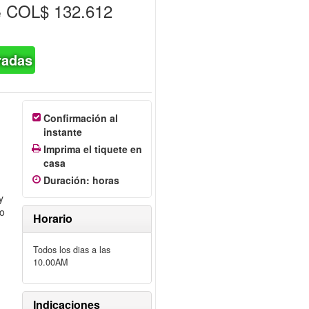
COL$ 132.612
e
radas
Confirmación al
instante
Imprima el tiquete en
casa
Duración
:
horas
y
to
Horario
Todos los dias a las
10.00AM
Indicaciones