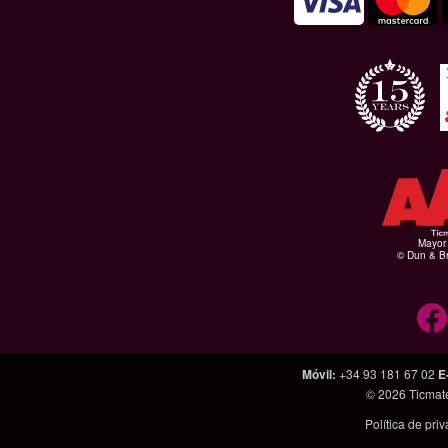
Mayor 
© Dun & Br
Móvil
:
+34 93 181 67 02
E
© 2026
Ticmat
Política de pri