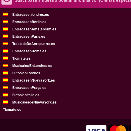
Suscríbase a nuestro boletín informativo.
¡Ofertas especi
Entradasenlondres.es
EntradasenBerlin.es
EntradasenAmsterdam.es
EntradasenParis.es
TrasladoDeAeropuerto.es
EntradasenRoma.es
Ticmate.es
MusicalesEnLondres.es
FutbolenLondres
EntradasenNuevaYork.es
EntradasenPraga.es
FutbolenItalia.es
MusicalesdeNuevaYork.es
Ticmate.co