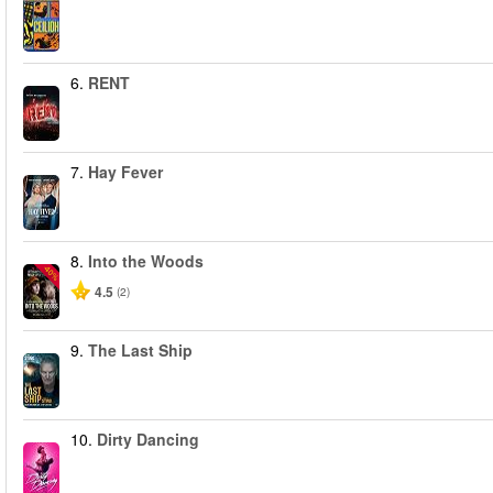
6.
RENT
7.
Hay Fever
8.
Into the Woods
-40%
4.5
(2)
9.
The Last Ship
10.
Dirty Dancing