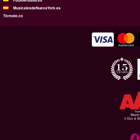
FutbolenItalia.es
MusicalesdeNuevaYork.es
Ticmate.co
Mayor 
© Dun & Br