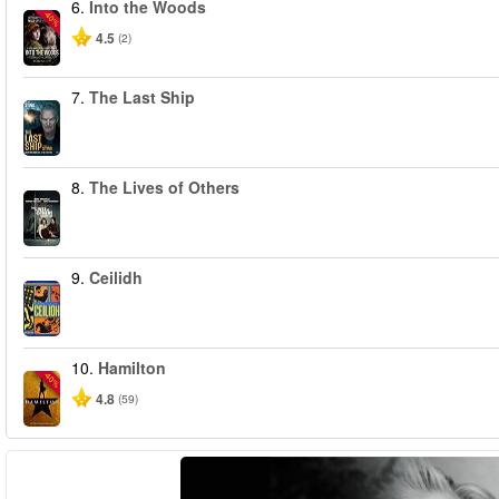
6.
Into the Woods
-40%
4.5
(2)
7.
The Last Ship
8.
The Lives of Others
9.
Ceilidh
10.
Hamilton
-40%
4.8
(59)