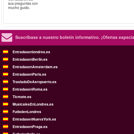
sus preguntas con
mucho gusto.
Suscríbase a nuestro boletín informativo.
¡Ofertas especi
Entradasenlondres.es
EntradasenBerlin.es
EntradasenAmsterdam.es
EntradasenParis.es
TrasladoDeAeropuerto.es
EntradasenRoma.es
Ticmate.es
MusicalesEnLondres.es
FutbolenLondres
EntradasenNuevaYork.es
EntradasenPraga.es