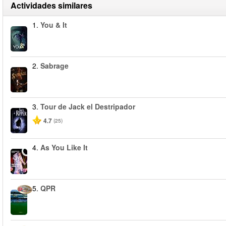
Actividades similares
1.
You & It
2.
Sabrage
3.
Tour de Jack el Destripador
4.7
(25)
4.
As You Like It
5.
QPR