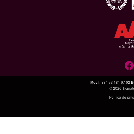
Mayor 
© Dun & Br
Móvil
:
+34 93 181 67 02
E
© 2026
Ticmat
Política de pri