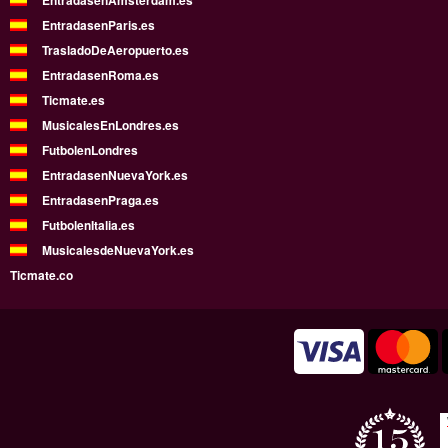
EntradasenAmsterdam.es
EntradasenParis.es
TrasladoDeAeropuerto.es
EntradasenRoma.es
Ticmate.es
MusicalesEnLondres.es
FutbolenLondres
EntradasenNuevaYork.es
EntradasenPraga.es
FutbolenItalia.es
MusicalesdeNuevaYork.es
Ticmate.co