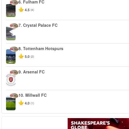
6.
Fulham FC
4.5
(4)
7.
Crystal Palace FC
8.
Tottenham Hotspurs
5.0
(2)
9.
Arsenal FC
10.
Millwall FC
4.0
(1)