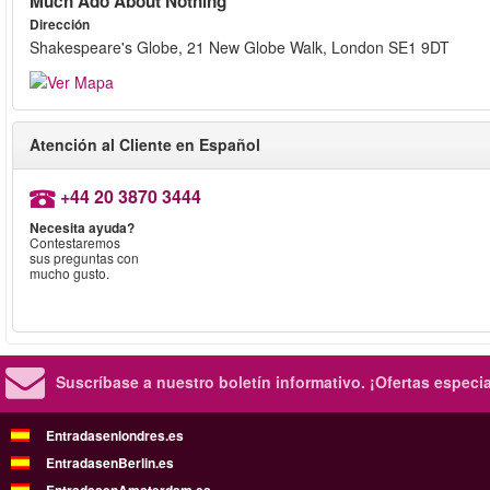
Much Ado About Nothing
Dirección
Shakespeare's Globe, 21 New Globe Walk, London SE1 9DT
Atención al Cliente en Español
+44 20 3870 3444
Necesita ayuda?
Contestaremos
sus preguntas con
mucho gusto.
Suscríbase a nuestro boletín informativo.
¡Ofertas especi
Entradasenlondres.es
EntradasenBerlin.es