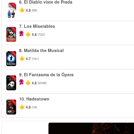
6.
El Diablo viste de Prada
-50%
4.8
(58)
7.
Los Miserables
-40%
4.8
(722)
8.
Matilda the Musical
-50%
4.7
(161)
9.
El Fantasma de la Ópera
-20%
4.8
(2038)
10.
Hadestown
-50%
4.8
(19)