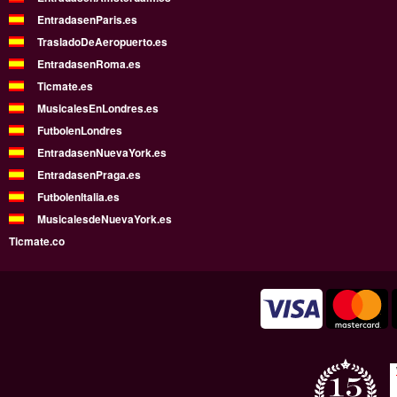
EntradasenParis.es
TrasladoDeAeropuerto.es
EntradasenRoma.es
Ticmate.es
MusicalesEnLondres.es
FutbolenLondres
EntradasenNuevaYork.es
EntradasenPraga.es
FutbolenItalia.es
MusicalesdeNuevaYork.es
Ticmate.co