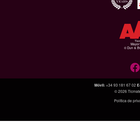
Mayor 
© Dun & Br
Móvil
:
+34 93 181 67 02
E
© 2026
Ticmat
Política de pri