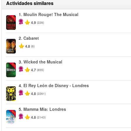
Actividades similares
1.
Moulin Rouge! The Musical
-50%
4.9
(228)
2.
Cabaret
4.8
(6)
3.
Wicked the Musical
-50%
4.7
(855)
4.
El Rey León de Disney - Londres
4.8
(2261)
5.
Mamma Mia: Londres
-40%
4.8
(2143)