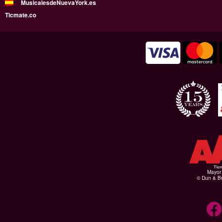
MusicalesdeNuevaYork.es
Ticmate.co
Mayor 
© Dun & Br