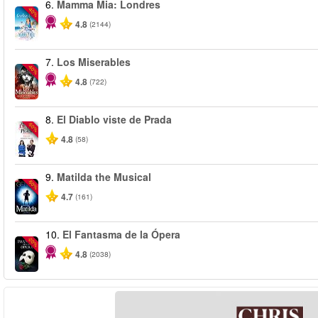
6.
Mamma Mia: Londres
-40%
4.8
(2144)
7.
Los Miserables
-40%
4.8
(722)
8.
El Diablo viste de Prada
-50%
4.8
(58)
9.
Matilda the Musical
-50%
4.7
(161)
10.
El Fantasma de la Ópera
-20%
4.8
(2038)