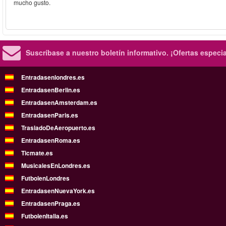
mucho gusto.
Suscríbase a nuestro boletín informativo.
¡Ofertas especi
Entradasenlondres.es
EntradasenBerlin.es
EntradasenAmsterdam.es
EntradasenParis.es
TrasladoDeAeropuerto.es
EntradasenRoma.es
Ticmate.es
MusicalesEnLondres.es
FutbolenLondres
EntradasenNuevaYork.es
EntradasenPraga.es
FutbolenItalia.es