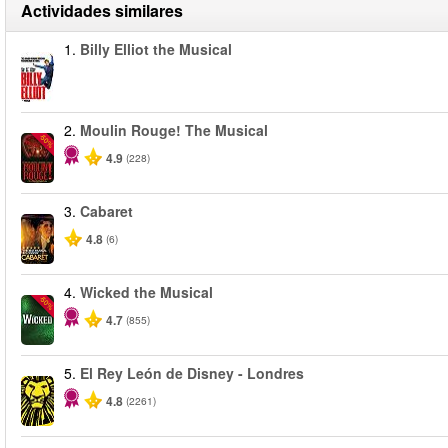
Actividades similares
1.
Billy Elliot the Musical
2.
Moulin Rouge! The Musical
-50%
4.9
(228)
3.
Cabaret
4.8
(6)
4.
Wicked the Musical
-50%
4.7
(855)
5.
El Rey León de Disney - Londres
4.8
(2261)