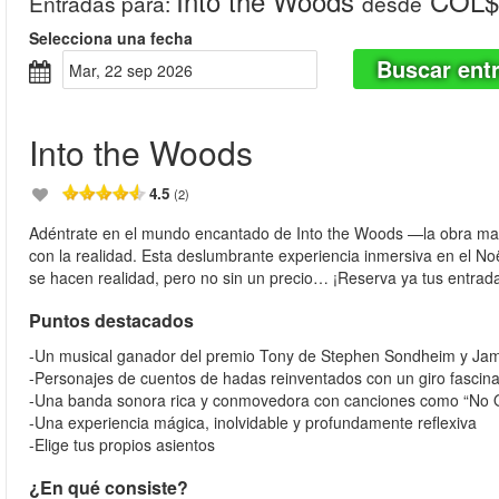
Into the Woods
COL$ 
Entradas para
:
desde
Selecciona una fecha
Buscar ent
mar, 22 sep 2026
Into the Woods
4.5
(2)
Adéntrate en el mundo encantado de Into the Woods —la obra ma
con la realidad. Esta deslumbrante experiencia inmersiva en el No
se hacen realidad, pero no sin un precio… ¡Reserva ya tus entrada
Puntos destacados
-Un musical ganador del premio Tony de Stephen Sondheim y Ja
-Personajes de cuentos de hadas reinventados con un giro fascin
-Una banda sonora rica y conmovedora con canciones como “No One
-Una experiencia mágica, inolvidable y profundamente reflexiva
-Elige tus propios asientos
¿En qué consiste?