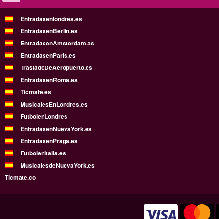
Entradasenlondres.es
EntradasenBerlin.es
EntradasenAmsterdam.es
EntradasenParis.es
TrasladoDeAeropuerto.es
EntradasenRoma.es
Ticmate.es
MusicalesEnLondres.es
FutbolenLondres
EntradasenNuevaYork.es
EntradasenPraga.es
FutbolenItalia.es
MusicalesdeNuevaYork.es
Ticmate.co