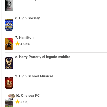
6.
High Society
7.
Hamilton
-40%
4.8
(59)
8.
Harry Potter y el legado maldito
9.
High School Musical
10.
Chelsea FC
5.0
(1)