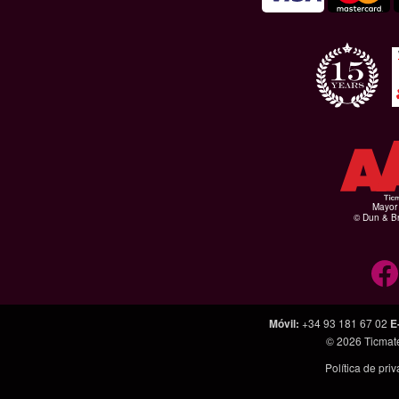
Mayor 
© Dun & Br
Móvil
:
+34 93 181 67 02
E
© 2026
Ticmat
Política de pri