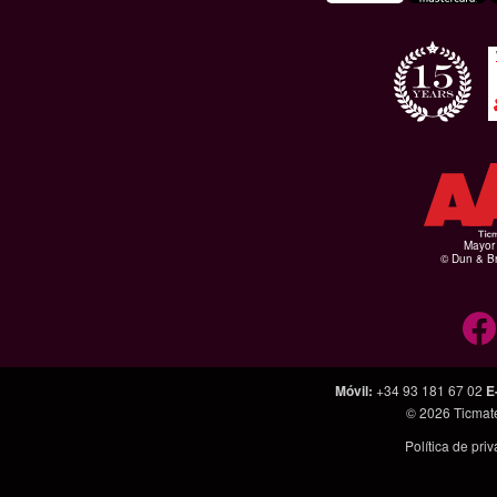
Mayor 
© Dun & Br
Móvil
:
+34 93 181 67 02
E
© 2026
Ticmat
Política de pri