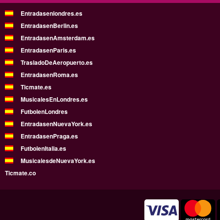
Entradasenlondres.es
EntradasenBerlin.es
EntradasenAmsterdam.es
EntradasenParis.es
TrasladoDeAeropuerto.es
EntradasenRoma.es
Ticmate.es
MusicalesEnLondres.es
FutbolenLondres
EntradasenNuevaYork.es
EntradasenPraga.es
FutbolenItalia.es
MusicalesdeNuevaYork.es
Ticmate.co