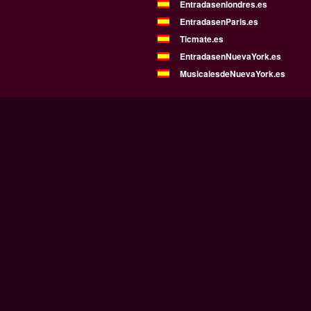
Entradasenlondres.es
EntradasenParis.es
Ticmate.es
EntradasenNuevaYork.es
MusicalesdeNuevaYork.es