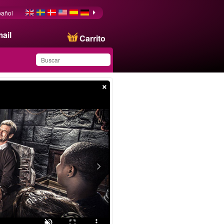
pañol
ail
Carrito
×
Ha guardado este
producto en su lista