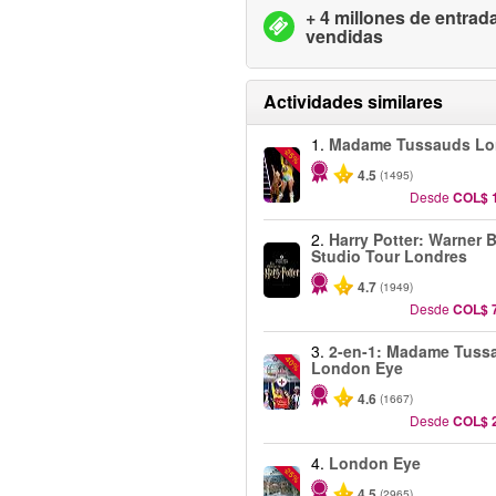
+ 4 millones de entrad
vendidas
Actividades similares
1.
Madame Tussauds Lo
-25%
4.5
(1495)
Desde
COL$ 
2.
Harry Potter: Warner B
Studio Tour Londres
4.7
(1949)
Desde
COL$ 
3.
2-en-1: Madame Tuss
-40%
London Eye
4.6
(1667)
Desde
COL$ 
4.
London Eye
-25%
4.5
(2965)