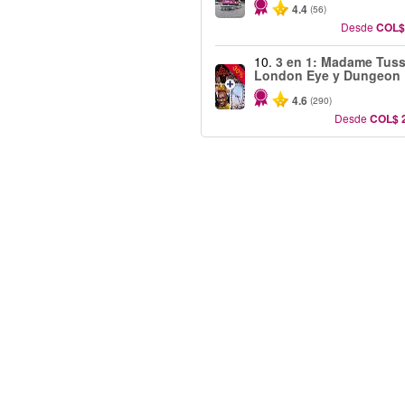
4.4
(56)
Desde
COL$
10.
3 en 1: Madame Tus
-30%
London Eye y Dungeon
4.6
(290)
Desde
COL$ 