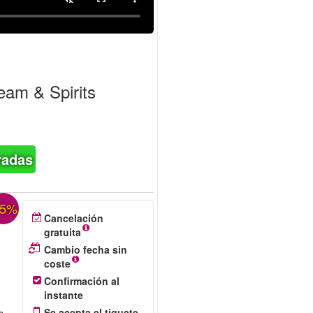
eam & Spirits
radas
15%
Cancelación
gratuita
Cambio fecha sin
coste
Confirmación al
instante
Se acepta el tiquete