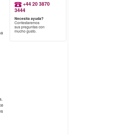
+44 20 3870
3444
Necesita ayuda?
Contestaremos
sus preguntas con
mucho gusto.
na
a.
ce
es