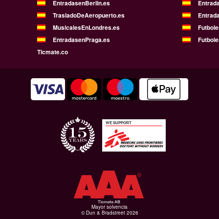
EntradasenBerlin.es
Entrad
TrasladoDeAeropuerto.es
Entrad
MusicalesEnLondres.es
Futbol
EntradasenPraga.es
Futbole
Ticmate.co
WE SUPPORT
Mayor solvencia
© Dun & Bradstreet 2026