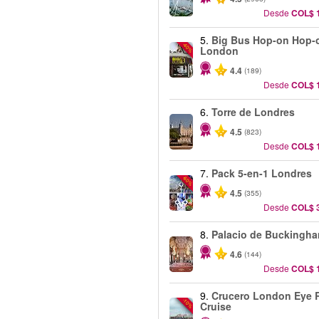
Desde
COL$ 
5.
Big Bus Hop-on Hop-o
-40%
London
4.4
(189)
Desde
COL$ 
6.
Torre de Londres
4.5
(823)
Desde
COL$ 
7.
Pack 5-en-1 Londres
-60%
4.5
(355)
Desde
COL$ 
8.
Palacio de Buckingh
4.6
(144)
Desde
COL$ 
9.
Crucero London Eye R
-10%
Cruise