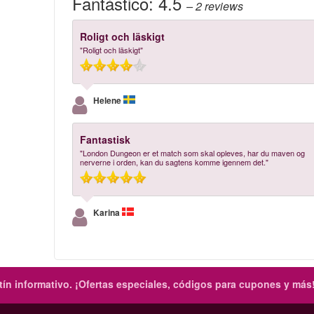
Fantástico:
4.5
– 2
reviews
Roligt och läskigt
"Roligt och läskigt"
Helene
Fantastisk
"London Dungeon er et match som skal opleves, har du maven og
nerverne i orden, kan du sagtens komme igennem det."
Karina
ín informativo.
¡Ofertas especiales, códigos para cupones y más