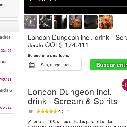
as
London Dungeon incl. drink - Scr
ndres
COL$ 174.411
desde
122.102
Selecciona una fecha
ros.
Buscar ent
sáb, 8 ago 2026
746.121
-
London Dungeon incl.
auds &
drink - Scream & Spirits
272.744
4.5
(2)
¡Ahorra un 15% en tus entradas para el London