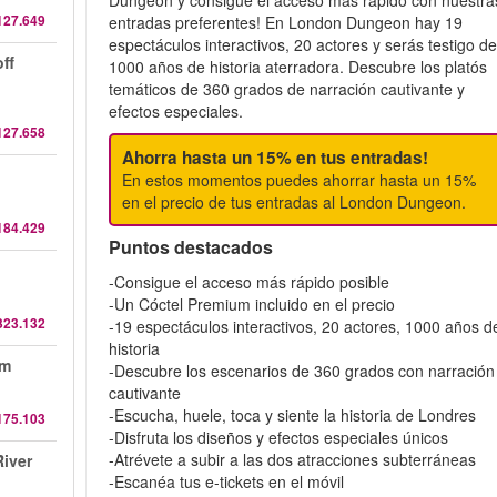
Dungeon y consigue el acceso más rápido con nuestra
127.649
entradas preferentes! En London Dungeon hay 19
espectáculos interactivos, 20 actores y serás testigo d
ff
1000 años de historia aterradora. Descubre los platós
temáticos de 360 grados de narración cautivante y
efectos especiales.
127.658
Ahorra hasta un 15% en tus entradas!
En estos momentos puedes ahorrar hasta un 15%
en el precio de tus entradas al London Dungeon.
184.429
Puntos destacados
-Consigue el acceso más rápido posible
-Un Cóctel Premium incluido en el precio
323.132
-19 espectáculos interactivos, 20 actores, 1000 años d
historia
am
-Descubre los escenarios de 360 grados con narración
cautivante
-Escucha, huele, toca y siente la historia de Londres
175.103
-Disfruta los diseños y efectos especiales únicos
-Atrévete a subir a las dos atracciones subterráneas
iver
-Escanéa tus e-tickets en el móvil