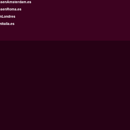
asenAmsterdam.es
asenRoma.es
enLondres
nItalia.es