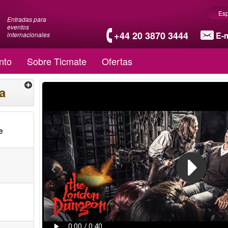
Es
Entradas para
eventos
+44 20 3870 3444
E-m
internacionales
nto
Sobre Ticmate
Ofertas
a
e