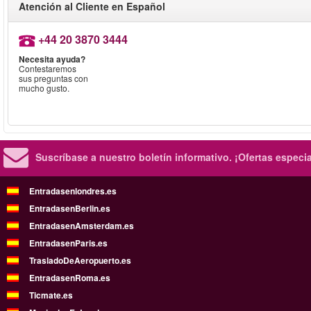
Atención al Cliente en Español
+44 20 3870 3444
Necesita ayuda?
Contestaremos
sus preguntas con
mucho gusto.
Suscríbase a nuestro boletín informativo.
¡Ofertas especi
Entradasenlondres.es
EntradasenBerlin.es
EntradasenAmsterdam.es
EntradasenParis.es
TrasladoDeAeropuerto.es
EntradasenRoma.es
Ticmate.es