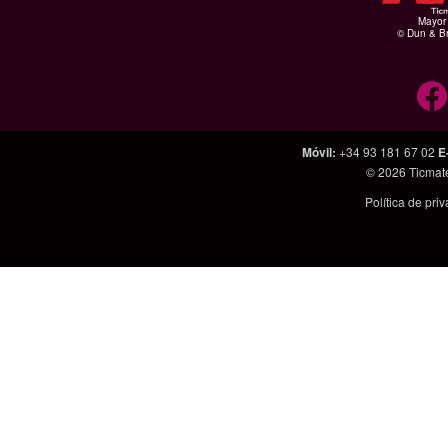
Mayor 
© Dun & Br
Móvil
:
+34 93 181 67 02
E
© 2026
Ticmat
Política de pri