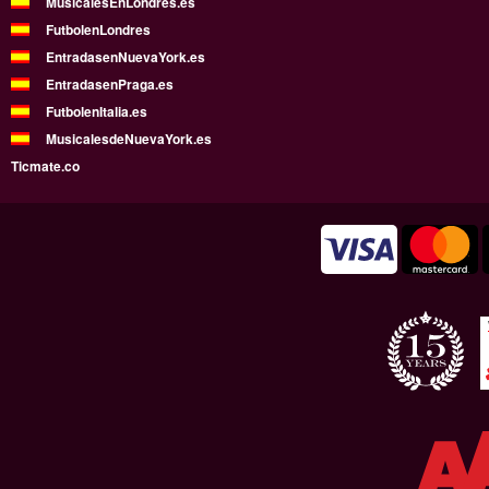
MusicalesEnLondres.es
FutbolenLondres
EntradasenNuevaYork.es
EntradasenPraga.es
FutbolenItalia.es
MusicalesdeNuevaYork.es
Ticmate.co