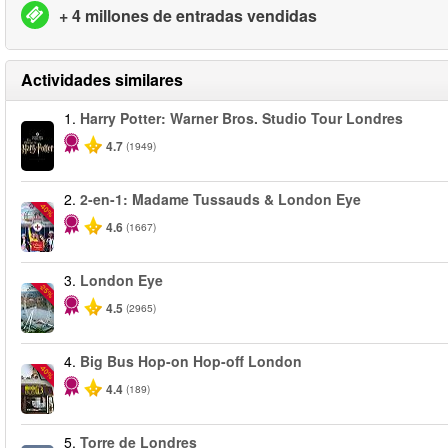
+ 4 millones de entradas vendidas
Actividades similares
1.
Harry Potter: Warner Bros. Studio Tour Londres
4.7
(1949)
2.
2-en-1: Madame Tussauds & London Eye
-40%
4.6
(1667)
3.
London Eye
-25%
4.5
(2965)
4.
Big Bus Hop-on Hop-off London
-40%
4.4
(189)
5.
Torre de Londres