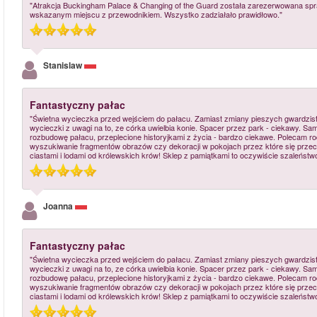
"Atrakcja Buckingham Palace & Changing of the Guard została zarezerwowana spr
wskazanym miejscu z przewodnikiem. Wszystko zadziałało prawidłowo."
Stanislaw
Fantastyczny pałac
"Świetna wycieczka przed wejściem do pałacu. Zamiast zmiany pieszych gwardzis
wycieczki z uwagi na to, ze córka uwielbia konie. Spacer przez park - ciekawy. Sa
rozbudowę pałacu, przeplecione historyjkami z życia - bardzo ciekawe. Polecam r
wyszukiwanie fragmentów obrazów czy dekoracji w pokojach przez które się przec
ciastami i lodami od królewskich krów! Sklep z pamiątkami to oczywiście szaleństwo
Joanna
Fantastyczny pałac
"Świetna wycieczka przed wejściem do pałacu. Zamiast zmiany pieszych gwardzis
wycieczki z uwagi na to, ze córka uwielbia konie. Spacer przez park - ciekawy. Sa
rozbudowę pałacu, przeplecione historyjkami z życia - bardzo ciekawe. Polecam r
wyszukiwanie fragmentów obrazów czy dekoracji w pokojach przez które się przec
ciastami i lodami od królewskich krów! Sklep z pamiątkami to oczywiście szaleństwo