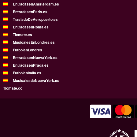
EntradasenAmsterdam.es
EntradasenParis.es
TrasladoDeAeropuerto.es
EntradasenRoma.es
Ticmate.es
MusicalesEnLondres.es
FutbolenLondres
EntradasenNuevaYork.es
EntradasenPraga.es
FutbolenItalia.es
MusicalesdeNuevaYork.es
Ticmate.co