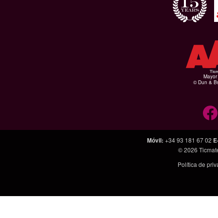
Mayor 
© Dun & Br
Móvil
:
+34 93 181 67 02
E
© 2026
Ticmat
Política de pri