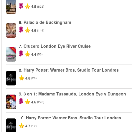
4.5
(823)
6.
Palacio de Buckingham
4.6
(144)
7.
Crucero London Eye River Cruise
-10%
4.4
(56)
8.
Harry Potter: Warner Bros. Studio Tour Londres
4.8
(28)
9.
3 en 1: Madame Tussauds, London Eye y Dungeon
-30%
4.6
(290)
10.
Harry Potter: Warner Bros. Studio Tour Londres
4.7
(12)