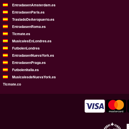
EntradasenAmsterdam.es
EntradasenParis.es
TrasladoDeAeropuerto.es
EntradasenRoma.es
Ticmate.es
MusicalesEnLondres.es
FutbolenLondres
EntradasenNuevaYork.es
EntradasenPraga.es
FutbolenItalia.es
MusicalesdeNuevaYork.es
Ticmate.co