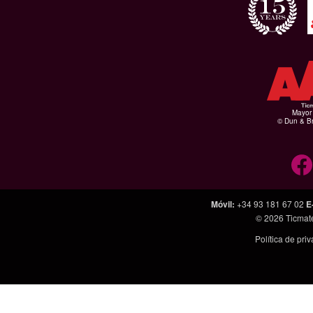
Mayor 
© Dun & Br
Móvil
:
+34 93 181 67 02
E
© 2026
Ticmat
Política de pri