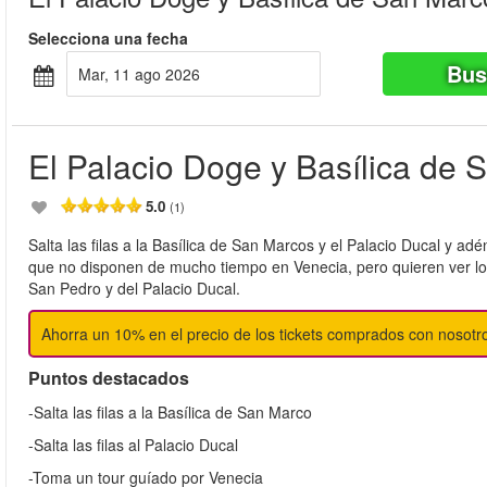
Selecciona una fecha
Bus
mar, 11 ago 2026
El Palacio Doge y Basílica de
5.0
(1)
Salta las filas a la Basílica de San Marcos y el Palacio Ducal y ad
que no disponen de mucho tiempo en Venecia, pero quieren ver lo 
San Pedro y del Palacio Ducal.
Ahorra un 10% en el precio de los tickets comprados con nosotr
Puntos destacados
-Salta las filas a la Basílica de San Marco
-Salta las filas al Palacio Ducal
-Toma un tour guíado por Venecia