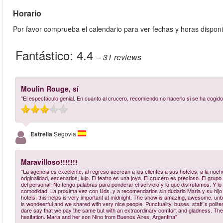
Horario
Por favor comprueba el calendario para ver fechas y horas disponi
Fantástico:
4.4
– 31
reviews
Moulin Rouge, sí
"El espectáculo genial. En cuanto al crucero, recomiendo no hacerlo si se ha cogid
Estrella
Segovia
Maravilloso!!!!!!!
"La agencia es excelente, al regreso acercan a los clientes a sus hoteles, a la noch
originalidad, escenarios, lujo. El teatro es una joya. El crucero es precioso. El grup
del personal. No tengo palabras para ponderar el servicio y lo que disfrutamos. Y l
comodidad. La proxima vez con Uds. y a recomendarlos sin dudarlo Maria y su hijo N
hotels, this helps is very important at midnight. The show is amazing, awesome, unbeli
is wondeerful and we shared with very nice people. Punctuality, buses, staff´s politen
dare say that we pay the same but with an extraordinary comfort and gladness. The
hesitation. Maria and her son Nino from Buenos Aires, Argentina"