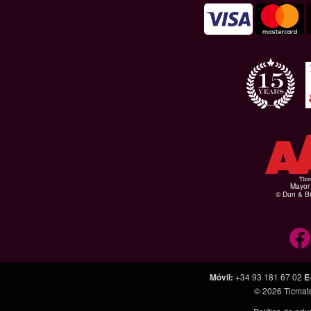
Mayor 
© Dun & Br
Móvil
:
+34 93 181 67 02
E
© 2026
Ticmat