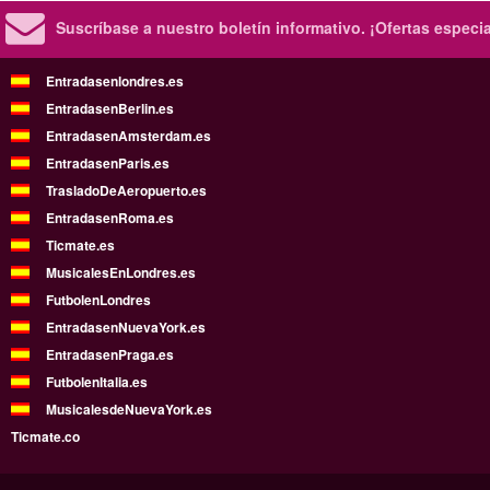
Suscríbase a nuestro boletín informativo.
¡Ofertas especi
Entradasenlondres.es
EntradasenBerlin.es
EntradasenAmsterdam.es
EntradasenParis.es
TrasladoDeAeropuerto.es
EntradasenRoma.es
Ticmate.es
MusicalesEnLondres.es
FutbolenLondres
EntradasenNuevaYork.es
EntradasenPraga.es
FutbolenItalia.es
MusicalesdeNuevaYork.es
Ticmate.co