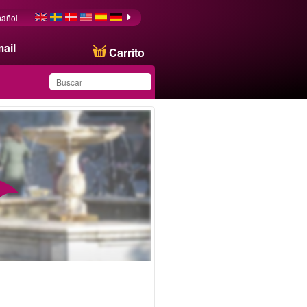
pañol
ail
Carrito
Ha guardado este
producto en su lista