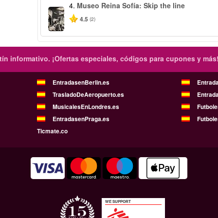
4.
Museo Reina Sofía: Skip the line
4.5
(2)
ín informativo.
¡Ofertas especiales, códigos para cupones y más
EntradasenBerlin.es
Entrad
TrasladoDeAeropuerto.es
Entrad
MusicalesEnLondres.es
Futbol
EntradasenPraga.es
Futbole
Ticmate.co
WE SUPPORT