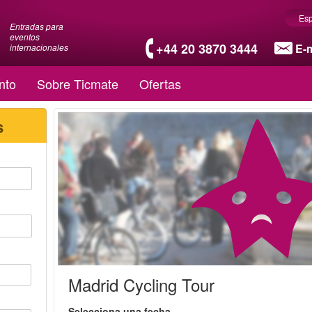
Es
Entradas para
eventos
+44 20 3870 3444
E-m
internacionales
nto
Sobre Ticmate
Ofertas
s
Madrid Cycling Tour
Selecciona una fecha