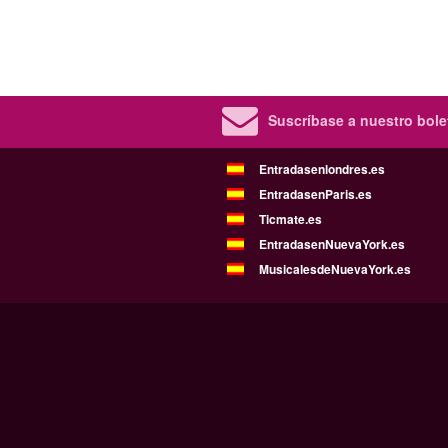
Suscríbase a nuestro bolet
Entradasenlondres.es
EntradasenParis.es
Ticmate.es
EntradasenNuevaYork.es
MusicalesdeNuevaYork.es