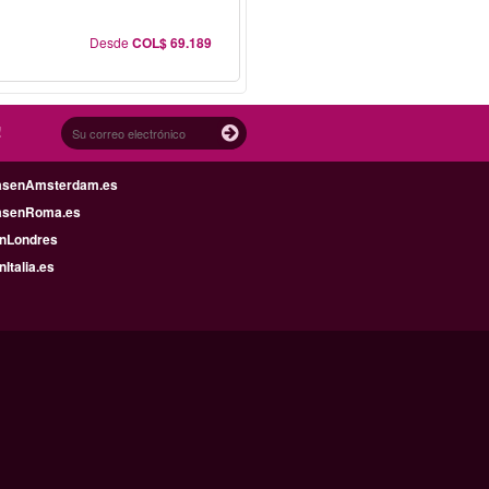
Desde
COL$ 69.189
!
asenAmsterdam.es
asenRoma.es
enLondres
nItalia.es