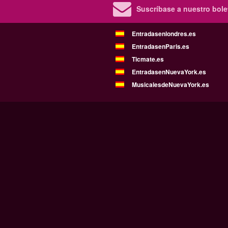
Suscríbase a nuestro bolet
Entradasenlondres.es
EntradasenParis.es
Ticmate.es
EntradasenNuevaYork.es
MusicalesdeNuevaYork.es