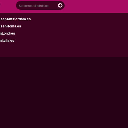
!
asenAmsterdam.es
asenRoma.es
enLondres
nItalia.es