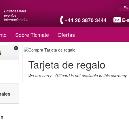
Es
Entradas para
eventos
+44 20 3870 3444
E-m
internacionales
nto
Sobre Ticmate
Ofertas
s
Tarjeta de regalo
We are sorry - Giftcard is not available in this currency
nales
ún