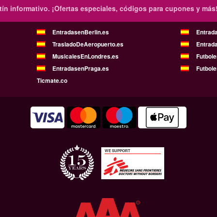
ín informativo.
¡Ofertas especiales, códigos para cupones y más
EntradasenBerlin.es
Entrad
TrasladoDeAeropuerto.es
Entrad
MusicalesEnLondres.es
Futbol
EntradasenPraga.es
Futbole
Ticmate.co
WE SUPPORT