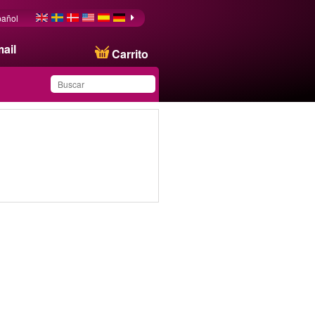
pañol
ail
Carrito
Ha guardado este
producto en su lista